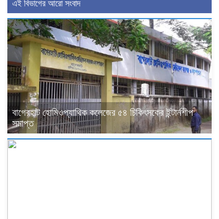
এই বিভাগের আরো সংবাদ
বাগেরহাট হোমিওপ্যাথিক কলেজের ৫৪ চিকিৎসকের ইন্টার্নশীপ
সমাপ্ত