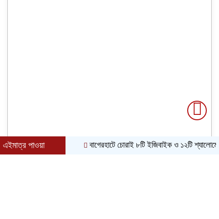
এইমাত্র পাওয়া
বাগেরহাটে চোরাই ৮টি ইজিবাইক ও ১২টি শ্যালোমেশিন উদ্ধার