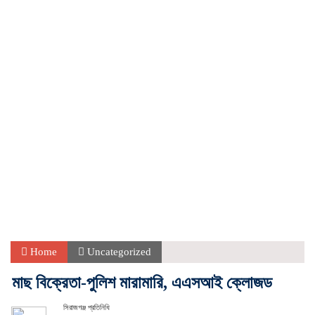
Home
Uncategorized
মাছ বিক্রেতা-পুলিশ মারামারি, এএসআই ক্লোজড
সিরাজগঞ্জ প্রতিনিধি