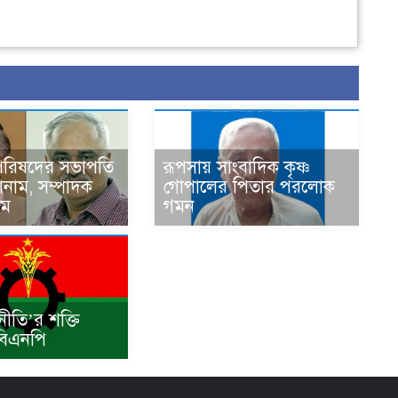
পরিষদের সভাপতি
রূপসায় সাংবাদিক কৃষ্ণ
নাম, সম্পাদক
গোপালের পিতার পরলোক
াম
গমন
নীতি’র শক্তি
 বিএনপি