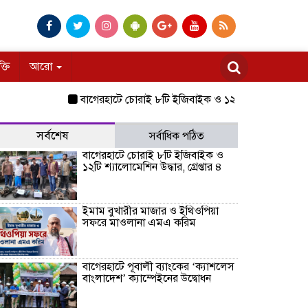
ক্তি
আরো
বাগেরহাটে চোরাই ৮টি ইজিবাইক ও ১২টি শ্যালোমেশিন উদ্ধার, গ্রেপ
সর্বশেষ
সর্বাধিক পঠিত
বাগেরহাটে চোরাই ৮টি ইজিবাইক ও
১২টি শ্যালোমেশিন উদ্ধার, গ্রেপ্তার ৪
ইমাম বুখারীর মাজার ও ইথিওপিয়া
সফরে মাওলানা এমএ করিম
বাগেরহাটে পূবালী ব্যাংকের ‘ক্যাশলেস
বাংলাদেশ’ ক্যাম্পেইনের উদ্বোধন