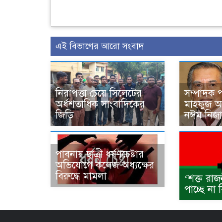
এই বিভাগের আরো সংবাদ
নিরাপত্তা চেয়ে সিলেটের
সম্পাদক 
অর্ধশতাধিক সাংবাদিকের
মাহফুজ আ
জিডি
নঈম নিজ
পাবনায় ছাত্রী ধর্ষণচেষ্টার
অভিযোগে কলেজ অধ্যক্ষের
বিরুদ্ধে মামলা
‘শক্ত রাজ
পাচ্ছে না