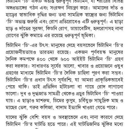
ভিটামিন ‘ডি’ একটি অত্যন্ত গুরুত্বপূর্ণ ভিটামিন, যা শরীরের বিভিন্ন
অঙ্গপ্রত্যঙ্গের গঠন এবং সংরক্ষণ নিয়ন্ত্রণ করে। আমাদের দাঁত ও
হাড়ের স্বাভাবিক বৃদ্ধির জন্য তথা সামগ্রিক স্বাস্থ্যের জন্য ভিটামিন
‘ডি’ অত্যন্ত জরুরি এবং রোগ প্রতিরোধেও এটি গুরুত্বপূর্ণ। এ ছাড়া
হাড় ও দাঁতের সুরক্ষা, কিডনি রোগ, ডায়াবেটিস, হৃদরোগসহ নানা
রোগের ঝুঁকি কমাতে এর রয়েছে গুরুত্বপূর্ণ ভূমিকা।
ভিটামিন ‘ডি’-এর উৎস: মানুষের দেহে বয়সভেদে ভিটামিন ‘ডি’র
প্রয়োজনীয়তায়ও তারতম্য রয়েছে। একজন পূর্ণবয়স্ক মানুষের
দৈনিক কমপক্ষে ৪০০ থেকে ৬০০ আইইউ ভিটামিন ‘ডি’ গ্রহণ
করা দরকার। সাধারণত সূর্যের আলো, খাবার ও প্রয়োজনে ওষুধ
গ্রহণের মাধ্যমে ভিটামিন ‘ডি’র দৈনিক চাহিদা পূরণ করা সম্ভব।
ভিটামিন ‘ডি’র প্রধান উৎস সূর্যরশ্মি, যা আমরা প্রাকৃতিকভাবেই
পেয়ে থাকি। তাই প্রতিদিন হাঁটাচলা বা গায়ে রোদ লাগানো
ভালো। দুধ ও দুগ্ধজাত সামগ্রী থেকেও প্রচুর ভিটামিন ‘ডি’ পাওয়া
যায়। এ ছাড়াও মাশরুম, ডিমের কুসুম, চর্বিযুক্ত সামুদ্রিক মাছ ও
মাছের তেল, গরুর কলিজা, বাদাম ইত্যাদি খাওয়া যেতে পারে।
যাদের ঝুঁকি বেশি: বয়স ও অবস্থাভেদে এবং নানা কারণে দেহে
ভিটামিন ‘ডি’র ঘাটতি হতে পারে। এই ঘাটতিজনিত ঝুঁকির মধ্যে