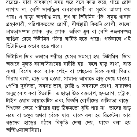
রয়েছে- যারা অধিকাংশ সময় ঘরে বসে কাজ করে, গায়ে রোদ
লাগায় না, বেশি সানস্ক্রিন ব্যবহারকারী বা সূর্যের আলো কম
পায়। এ ছাড়া অপর্যাপ্ত মাছ, দুধ বা ভিটামিন ‘ডি’ সমৃদ্ধ খাবার
গ্রহণকারী, পরিপাকতন্ত্রের রোগী, দীর্ঘস্থায়ী কিডনি রোগী, কালো
চামড়াসম্পন্ন লোক, বৃদ্ধ লোক, অধিক স্থূল বা বেশি ওজনসম্পন্ন
ব্যক্তির দেহে ভিটামিন ‘ডি’র ঘাটতি হতে পারে। গর্ভকালে এই
ভিটামিনের অভাব হতে পারে।
ভিটামিন ডি’র অভাবে শরীরে যেসব সমস্যা হয়: ভিটামিন ‘ডি’র
অভাবে মূলত ক্যালসিয়ামের ঘাটতি হয়। ফলে হাড় ব্যথা, বাত
ব্যথা, বিশেষ করে ব্যাক পেইন বা পেছনের দিকে ব্যথা; গিরায়
গিরায় ব্যথা, হাড় ক্ষয় হওয়া, সামান্য আঘাতে হাড় ভেঙে যাওয়া,
পেশির দুর্বলতা, অবসন্ন ভাব, ক্লান্তি ও অবসাদে ভোগা, সারাক্ষণ
অসুস্থ বোধ করা ইত্যাদি। এ ছাড়া উচ্চ রক্তচাপ, হৃদরোগ, স্ট্রোক,
টাইপ ওয়ান ডায়াবেটিস এবং কিডনি রোগীদের জটিলতা বাড়ে।
শিশুদের ক্ষেত্রে শরীরের হাড় ঠিকমতো বৃদ্ধি পায় না। তাদের হাড়
নরম বা ভঙ্গুর অথবা বেঁকে যায়, যাকে বলা হয় রিকেটস। আর
বড়দের হাড়ের গঠনে বিকৃতি দেখা দেয়, যাকে বলা হয়
অস্টিওম্যালাসিয়া।