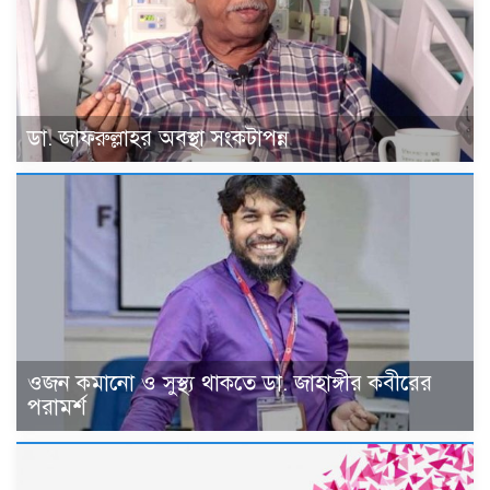
ডা. জাফরুল্লাহর অবস্থা সংকটাপন্ন
ওজন কমানো ও সুস্থ্য থাকতে ডা. জাহাঙ্গীর কবীরের
পরামর্শ