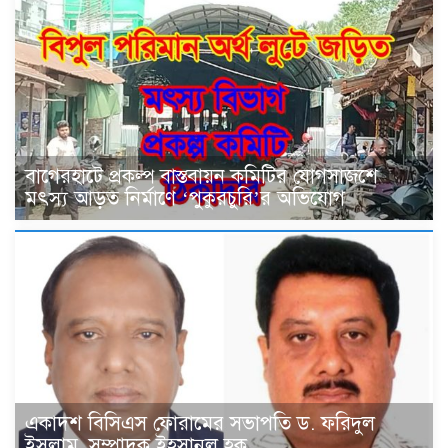
বাগেরহাটে প্রকল্প বাস্তবায়ন কমিটির যোগসাজশে
মৎস্য আড়ত নির্মাণে ‘পুকুরচুরি’র অভিযোগ
একাদশ বিসিএস ফোরামের সভাপতি ড. ফরিদুল
ইসলাম, সম্পাদক ইহসানুল হক