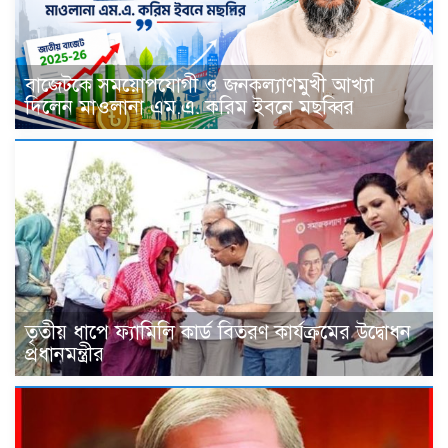
বাজেটকে সময়োপযোগী ও জনকল্যাণমুখী আখ্যা
দিলেন মাওলানা এম.এ. করিম ইবনে মছব্বির
তৃতীয় ধাপে ফ্যামিলি কার্ড বিতরণ কার্যক্রমের উদ্বোধন
প্রধানমন্ত্রীর