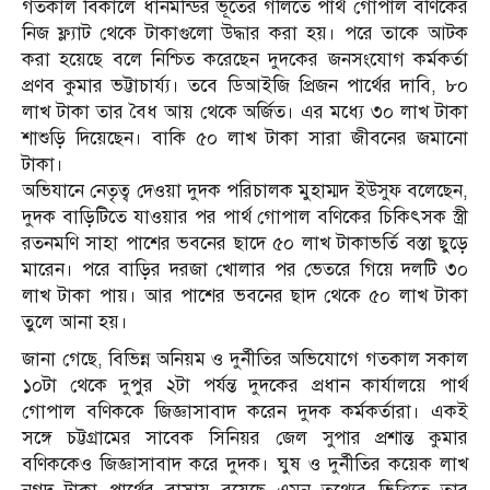
গতকাল বিকালে ধানমন্ডির ভূতের গলিতে পার্থ গোপাল বণিকের
নিজ ফ্ল্যাট থেকে টাকাগুলো উদ্ধার করা হয়। পরে তাকে আটক
করা হয়েছে বলে নিশ্চিত করেছেন দুদকের জনসংযোগ কর্মকর্তা
প্রণব কুমার ভট্টাচার্য্য। তবে ডিআইজি প্রিজন পার্থের দাবি, ৮০
লাখ টাকা তার বৈধ আয় থেকে অর্জিত। এর মধ্যে ৩০ লাখ টাকা
শাশুড়ি দিয়েছেন। বাকি ৫০ লাখ টাকা সারা জীবনের জমানো
টাকা।
অভিযানে নেতৃত্ব দেওয়া দুদক পরিচালক মুহাম্মদ ইউসুফ বলেছেন,
দুদক বাড়িটিতে যাওয়ার পর পার্থ গোপাল বণিকের চিকিৎসক স্ত্রী
রতনমণি সাহা পাশের ভবনের ছাদে ৫০ লাখ টাকাভর্তি বস্তা ছুড়ে
মারেন। পরে বাড়ির দরজা খোলার পর ভেতরে গিয়ে দলটি ৩০
লাখ টাকা পায়। আর পাশের ভবনের ছাদ থেকে ৫০ লাখ টাকা
তুলে আনা হয়।
জানা গেছে, বিভিন্ন অনিয়ম ও দুর্নীতির অভিযোগে গতকাল সকাল
১০টা থেকে দুপুর ২টা পর্যন্ত দুদকের প্রধান কার্যালয়ে পার্থ
গোপাল বণিককে জিজ্ঞাসাবাদ করেন দুদক কর্মকর্তারা। একই
সঙ্গে চট্টগ্রামের সাবেক সিনিয়র জেল সুপার প্রশান্ত কুমার
বণিককেও জিজ্ঞাসাবাদ করে দুদক। ঘুষ ও দুর্নীতির কয়েক লাখ