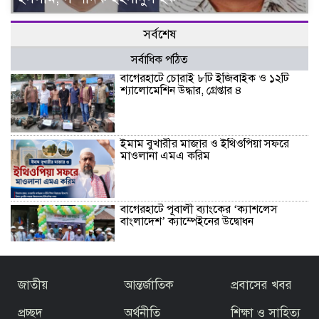
সর্বশেষ
সর্বাধিক পঠিত
বাগেরহাটে চোরাই ৮টি ইজিবাইক ও ১২টি
শ্যালোমেশিন উদ্ধার, গ্রেপ্তার ৪
ইমাম বুখারীর মাজার ও ইথিওপিয়া সফরে
মাওলানা এমএ করিম
বাগেরহাটে পূবালী ব্যাংকের ‘ক্যাশলেস
বাংলাদেশ’ ক্যাম্পেইনের উদ্বোধন
বাজেটকে সময়োপযোগী ও জনকল্যাণমুখী
জাতীয়
আন্তর্জাতিক
প্রবাসের খবর
আখ্যা দিলেন মাওলানা এম.এ. করিম ইবনে
মছব্বির
প্রচ্ছদ
অর্থনীতি
শিক্ষা ও সাহিত্য