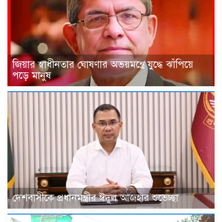
জিয়ার স্বাধীনতার ঘোষণার অভয়মন্ত্রে যুদ্ধে ঝাঁপিয়ে
পড়ে মানুষ
দেশবাসীকে প্রধানমন্ত্রীর ঈদুল আজহার শুভেচ্ছা