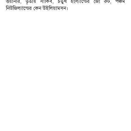
ওয়ার্নার, তৃতীয় সাকিব, চতুর্থ ইংল্যান্ডের জো রুট, পঞ্চম
নিউজিল্যান্ডের কেন উইলিয়ামসন।