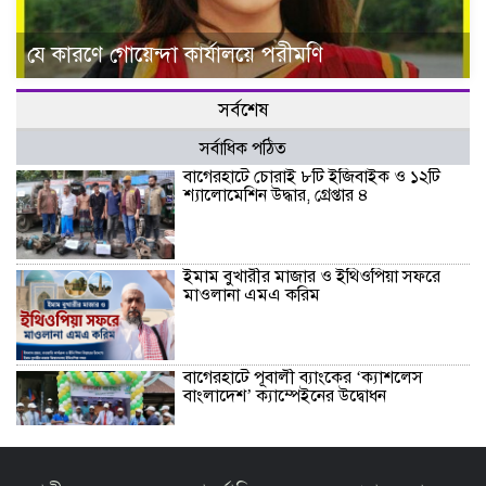
যে কারণে গোয়েন্দা কার্যালয়ে পরীমণি
সর্বশেষ
সর্বাধিক পঠিত
বাগেরহাটে চোরাই ৮টি ইজিবাইক ও ১২টি
শ্যালোমেশিন উদ্ধার, গ্রেপ্তার ৪
ইমাম বুখারীর মাজার ও ইথিওপিয়া সফরে
মাওলানা এমএ করিম
বাগেরহাটে পূবালী ব্যাংকের ‘ক্যাশলেস
বাংলাদেশ’ ক্যাম্পেইনের উদ্বোধন
বাজেটকে সময়োপযোগী ও জনকল্যাণমুখী