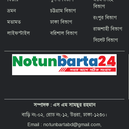
জিয়ার স্বাধীনতার ঘোষণার অভয়মন্ত্রে যুদ্ধে
ঝাঁপিয়ে পড়ে মানুষ
বিভাগ
ভ্রমন
চট্টগ্রাম বিভাগ
রংপুর বিভাগ
মতামত
ঢাকা বিভাগ
বাগেরহাটের ফকিরহাটে শেষ মুহূর্তে ব্যস্ত সময়
রাজশাহী বিভাগ
পার করছেন কামারশিল্পীরা
লাইফস্টাইল
বরিশাল বিভাগ
সিলেট বিভাগ
দেশবাসীকে প্রধানমন্ত্রীর ঈদুল আজহার
শুভেচ্ছা
পবিত্র হজ পালনে সৌদি আরব যাচ্ছেন
বাগেরহাট জেলা পরিষদের প্রশাসক ব্যারিস্টার
শেখ জাকির হোসেন
সম্পাদক :
এস এম সামছুর রহমান
“অপরাধী যেই হোক, তার কোনো ছাড় নয়”—
বাগেরহাটের নবাগত পুলিশ সুপার
বাড়ি নং-০২, রোড নং-১২, উত্তরা, ঢাকা-১২৩০।
Email : notunbartabd@gmail.com,