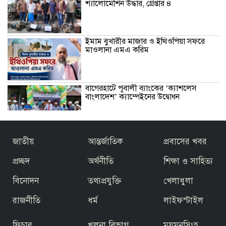
শ্যালোমেশিন উদ্ধার, গ্রেপ্তার ৪
ইমাম বুখারীর মাজার ও ইথিওপিয়া সফরে
মাওলানা এমএ করিম
বাগেরহাটে পূবালী ব্যাংকের ‘ক্যাশলেস
বাংলাদেশ’ ক্যাম্পেইনের উদ্বোধন
বাজেটকে সময়োপযোগী ও জনকল্যাণমুখী
জাতীয়
আন্তর্জাতিক
প্রবাসের খবর
আখ্যা দিলেন মাওলানা এম.এ. করিম ইবনে
মছব্বির
প্রচ্ছদ
অর্থনীতি
শিক্ষা ও সাহিত্য
বিনোদন
তথ্যপ্রযুক্তি
খেলাধুলা
তৃতীয় ধাপে ফ্যামিলি কার্ড বিতরণ কার্যক্রমের
উদ্বোধন প্রধানমন্ত্রীর
রাজনীতি
ধর্ম
লাইফস্টাইল
ফিচার
খুলনা বিভাগ
ময়মনসিংহ