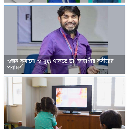
ওজন কমানো ও সুস্থ্য থাকতে ডা. জাহাঙ্গীর কবীরের
পরামর্শ