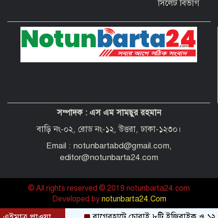
সিলেট বিভাগ
দেশবাসীকে প্রধানমন্ত্রীর ঈদুল আজহার
শুভেচ্ছা
পবিত্র হজ পালনে সৌদি আরব যাচ্ছেন
বাগেরহাট জেলা পরিষদের প্রশাসক ব্যারিস্টার
শেখ জাকির হোসেন
সম্পাদক :
এস এম সামছুর রহমান
“অপরাধী যেই হোক, তার কোনো ছাড় নয়”—
বাগেরহাটের নবাগত পুলিশ সুপার
বাড়ি নং-০২, রোড নং-১২, উত্তরা, ঢাকা-১২৩০।
Email : notunbartabd@gmail.com,
editor@notunbarta24.com
© All rights reserved © 2019 notunbarta24.com
Developed by
notunbarta24.Com
এইমাত্র পাওয়া
বাগেরহাটে চোরাই ৮টি ইজিবাইক ও ১২টি শ্যালোম