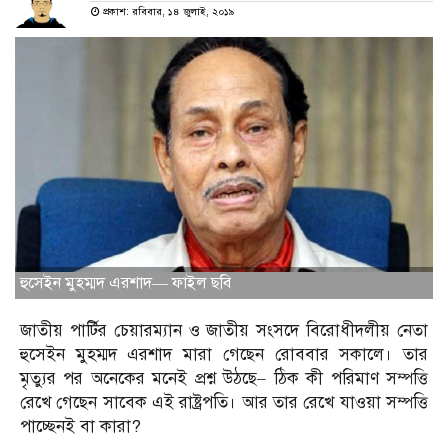
প্রকাশ: রবিবার, ১৪ জুলাই, ২০১৯
হুসেইন মুহম্মদ এরশাদ— ফাইল ছবি
জাতীয় পার্টির চেয়ারম্যান ও জাতীয় সংসদে বিরোধীদলীয় নেতা
হুসেইন মুহম্মদ এরশাদ মারা গেছেন রোববার সকালে। তার
মৃত্যুর পর অনেকের মনেই প্রশ্ন উঠছে– ঠিক কী পরিমাণ সম্পত্তি
রেখে গেছেন সাবেক এই রাষ্ট্রপতি। আর তার রেখে যাওয়া সম্পত্তি
পাচ্ছেনই বা কারা?