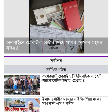
অনলাইনে মোবাইল অর্ডার দিয়ে পাথর পেলেন সংসদ
সদস্য!
সর্বশেষ
সর্বাধিক পঠিত
বাগেরহাটে চোরাই ৮টি ইজিবাইক ও ১২টি
শ্যালোমেশিন উদ্ধার, গ্রেপ্তার ৪
ইমাম বুখারীর মাজার ও ইথিওপিয়া সফরে
মাওলানা এমএ করিম