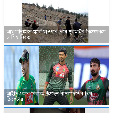
আফগানিস্তানে স্কুলে যাওয়ার পথে স্থলমাইন বিস্ফোরণে
৮ শিশু নিহত
আইপিএলের নিলামে উঠছেন বাংলাদেশের তিন
ক্রিকেটার