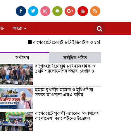
ক্তি
আরো
বাগেরহাটে চোরাই ৮টি ইজিবাইক ও ১২টি শ্যালোমেশিন উদ্ধার, গ্রেপ
সর্বশেষ
সর্বাধিক পঠিত
বাগেরহাটে চোরাই ৮টি ইজিবাইক ও
১২টি শ্যালোমেশিন উদ্ধার, গ্রেপ্তার ৪
ইমাম বুখারীর মাজার ও ইথিওপিয়া
সফরে মাওলানা এমএ করিম
বাগেরহাটে পূবালী ব্যাংকের ‘ক্যাশলেস
বাংলাদেশ’ ক্যাম্পেইনের উদ্বোধন