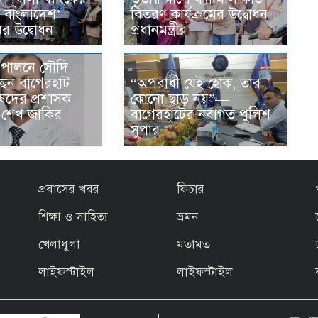
স বাংলাদেশ’
বিতরণ কার্যক্রমের উদ্বোধন
ের উদ্বোধন
প্রধানমন্ত্রীর
জ পালনে সৌদি
“অপরাধী যেই হোক, তার
ছেন বাগেরহাট
কোনো ছাড় নয়”—
ষদের প্রশাসক
বাগেরহাটের নবাগত পুলিশ
ার শেখ জাকির
সুপার
প্রবাসের খবর
ফিচার
শিক্ষা ও সাহিত্য
ভ্রমন
খেলাধুলা
মতামত
লাইফস্টাইল
লাইফস্টাইল