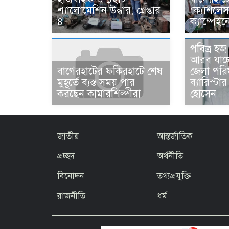
শ্যালোমেশিন উদ্ধার, গ্রেপ্তার
‘ক্যাশলে
৪
ক্যাম্পেইন
পবিত্র হ
আরব যাচ্
জেলা পরি
বাগেরহাটের ফকিরহাটে শেষ
ব্যারিস্ট
মুহূর্তে ব্যস্ত সময় পার
হোসেন
করছেন কামারশিল্পীরা
জাতীয়
আন্তর্জাতিক
প্রচ্ছদ
অর্থনীতি
বিনোদন
তথ্যপ্রযুক্তি
রাজনীতি
ধর্ম