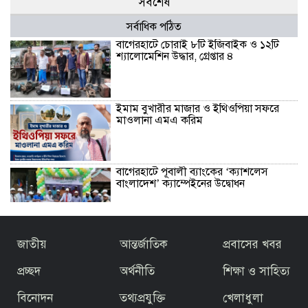
সর্বশেষ
সর্বাধিক পঠিত
বাগেরহাটে চোরাই ৮টি ইজিবাইক ও ১২টি
শ্যালোমেশিন উদ্ধার, গ্রেপ্তার ৪
ইমাম বুখারীর মাজার ও ইথিওপিয়া সফরে
মাওলানা এমএ করিম
বাগেরহাটে পূবালী ব্যাংকের ‘ক্যাশলেস
বাংলাদেশ’ ক্যাম্পেইনের উদ্বোধন
বাজেটকে সময়োপযোগী ও জনকল্যাণমুখী
জাতীয়
আন্তর্জাতিক
প্রবাসের খবর
আখ্যা দিলেন মাওলানা এম.এ. করিম ইবনে
মছব্বির
প্রচ্ছদ
অর্থনীতি
শিক্ষা ও সাহিত্য
বিনোদন
তথ্যপ্রযুক্তি
খেলাধুলা
তৃতীয় ধাপে ফ্যামিলি কার্ড বিতরণ কার্যক্রমের