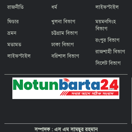
উদ্বোধন প্রধানমন্ত্রীর
রাজনীতি
ধর্ম
লাইফস্টাইল
ফিচার
খুলনা বিভাগ
ময়মনসিংহ
জিয়ার স্বাধীনতার ঘোষণার অভয়মন্ত্রে যুদ্ধে
ঝাঁপিয়ে পড়ে মানুষ
বিভাগ
ভ্রমন
চট্টগ্রাম বিভাগ
রংপুর বিভাগ
মতামত
ঢাকা বিভাগ
বাগেরহাটের ফকিরহাটে শেষ মুহূর্তে ব্যস্ত সময়
রাজশাহী বিভাগ
পার করছেন কামারশিল্পীরা
লাইফস্টাইল
বরিশাল বিভাগ
সিলেট বিভাগ
দেশবাসীকে প্রধানমন্ত্রীর ঈদুল আজহার
শুভেচ্ছা
পবিত্র হজ পালনে সৌদি আরব যাচ্ছেন
বাগেরহাট জেলা পরিষদের প্রশাসক ব্যারিস্টার
শেখ জাকির হোসেন
সম্পাদক :
এস এম সামছুর রহমান
“অপরাধী যেই হোক, তার কোনো ছাড় নয়”—