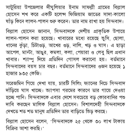
সাটুরিয়া উপজেলার দীঘুলিয়ার ইনাম সাফল্লী গ্রামের বিল্লাল
হোসেন শখ করে একটি হলেন্স ফিজিয়াম জাতের সাদা-কালো
ষাঁড় কিনে লালন-পালন শুরু করেন। তার নাম রাখা হয় সিন্দবাদ।
বিল্লাল হোসেন জানান, সিন্দবাদকে দেশীয় প্রাকৃতিক উপায়ে
লালন-পালন করা হয়েছে। খাবারের মধ্যে রয়েছে ভুসি, ছোলা,
ধানের কুঁড়া, চিটাগুড়, আখের গুড়, নালি, খড় ও ঘাস। এ ছাড়া
আপেল, মাল্টা, আঙুর, কমলা, কলা, পেয়ারা ও লেবু ছিল প্রধান
খাবার। শ্যাম্পু দিয়ে প্রতিদিন গোসল করানো হয়। বর্তমানে
সিন্দবাদের বয়স চার বছর। বর্তমানে সিন্দবাদের ওজন হয়েছে ১
হাজার ৯৩৫ কেজি।
সরেজমিন গিয়ে দেখা যায়, চারটি সিলিং ফ্যানের নিচে সিন্দবাদ
দাঁড়িয়ে ঘাস খাচ্ছে। ভ্যাপসা গরমের কারণে তার গায়ে দেওয়া
হচ্ছে পানি। সিন্দবাদকে এবার দেশে সবচেয়ে বড় কোরবানির পশু
দাবি করছেন মালিক বিল্লাল হোসেন। বিশালদেহী সিন্দবাদকে
দেখতে শত শত মানুষ প্রতিদিন তার বাড়িতে ভিড় করছে।
বিল্লাল হোসেন বলেন, ‘সিন্দবাদকে ২৫ থেকে ৩০ লাখ টাকায়
বিক্রির আশা করছি।’