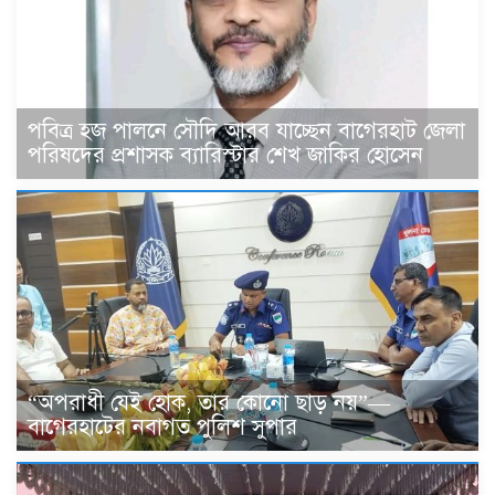
পবিত্র হজ পালনে সৌদি আরব যাচ্ছেন বাগেরহাট জেলা
পরিষদের প্রশাসক ব্যারিস্টার শেখ জাকির হোসেন
“অপরাধী যেই হোক, তার কোনো ছাড় নয়”—
বাগেরহাটের নবাগত পুলিশ সুপার