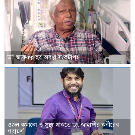
ডা. জাফরুল্লাহর অবস্থা সংকটাপন্ন
ওজন কমানো ও সুস্থ্য থাকতে ডা. জাহাঙ্গীর কবীরের
পরামর্শ