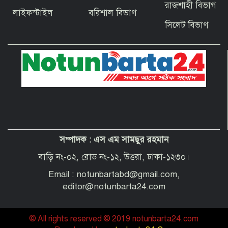
বাগেরহাটের ফকিরহাটে শেষ মুহূর্তে ব্যস্ত সময়
রাজশাহী বিভাগ
পার করছেন কামারশিল্পীরা
লাইফস্টাইল
বরিশাল বিভাগ
সিলেট বিভাগ
দেশবাসীকে প্রধানমন্ত্রীর ঈদুল আজহার
শুভেচ্ছা
পবিত্র হজ পালনে সৌদি আরব যাচ্ছেন
বাগেরহাট জেলা পরিষদের প্রশাসক ব্যারিস্টার
শেখ জাকির হোসেন
সম্পাদক :
এস এম সামছুর রহমান
“অপরাধী যেই হোক, তার কোনো ছাড় নয়”—
বাগেরহাটের নবাগত পুলিশ সুপার
বাড়ি নং-০২, রোড নং-১২, উত্তরা, ঢাকা-১২৩০।
Email : notunbartabd@gmail.com,
editor@notunbarta24.com
© All rights reserved © 2019 notunbarta24.com