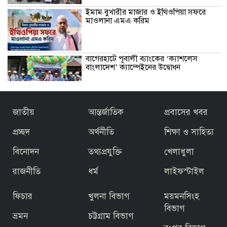
ইমাম বুখারীর মাজার ও ইথিওপিয়া সফরে
মাওলানা এমএ করিম
বাগেরহাটে পূবালী ব্যাংকের ‘ক্যাশলেস
বাংলাদেশ’ ক্যাম্পেইনের উদ্বোধন
বাজেটকে সময়োপযোগী ও জনকল্যাণমুখী
জাতীয়
আন্তর্জাতিক
প্রবাসের খবর
আখ্যা দিলেন মাওলানা এম.এ. করিম ইবনে
মছব্বির
প্রচ্ছদ
অর্থনীতি
শিক্ষা ও সাহিত্য
বিনোদন
তথ্যপ্রযুক্তি
খেলাধুলা
তৃতীয় ধাপে ফ্যামিলি কার্ড বিতরণ কার্যক্রমের
উদ্বোধন প্রধানমন্ত্রীর
রাজনীতি
ধর্ম
লাইফস্টাইল
ফিচার
খুলনা বিভাগ
ময়মনসিংহ
জিয়ার স্বাধীনতার ঘোষণার অভয়মন্ত্রে যুদ্ধে
ঝাঁপিয়ে পড়ে মানুষ
বিভাগ
ভ্রমন
চট্টগ্রাম বিভাগ