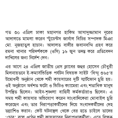
গত ৩০ এপ্রিল ঢাকা মহানগর হাকিম আসাদুজ্জামান নূরের
আদালতে মামলা করেন স্টুডেন্টস জার্নাল বিডির সম্পাদক মিঞা
মো. নুজহাতুল হাচান। আদালত বাদীর জবানবন্দি গ্রহণ করে
রমনা থানার পরিদর্শককে (ওসি) ১৬ জুন তদন্ত করে প্রতিবেদন
দাখিলের জন্য নির্দেশ দেন।
এর আগে ২৪ এপ্রিল জাতীয় প্রেস ক্লাবের জহুর হোসেন চৌধুরী
মিলনায়তনে ই-কমার্সভিত্তিক পর্যটন বিষয়ক সাইট ‘বিন্দু ৩৬৫’র
উদ্বোধনী অনুষ্ঠান থেকে শমী কায়সারের দুটি স্মার্টফোন চুরি হয়।
ওই অনুষ্ঠানে অর্ধশত ফটো ও ভিডিও ক্যামেরা এবং শতাধিক মানুষ
উপস্থিত ছিলেন। আইন-শৃঙ্খলা বাহিনী কর্মকর্তারাও ছিলেন। এ
সময় শমী কায়সার অভিযোগ করেন সাংবাদিকেরা মোবাইল চুরি
করেছেন এবং তার নিরাপত্তাকর্মীদের দিয়ে সংবাদকর্মীদের দেহ
তল্লাশিও করান। কেউ ঘটনাস্থল থেকে বের হতে চাইলে তাদের
‘চোর’ বলে ওঠেন শমী কায়সারের নিরাপত্তাকর্মীরা। এতে বিক্ষুব্ধ