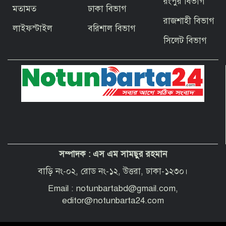
রংপুর বিভাগ
মতামত
ঢাকা বিভাগ
বাগেরহাটের ফকিরহাটে শেষ মুহূর্তে ব্যস্ত সময়
রাজশাহী বিভাগ
পার করছেন কামারশিল্পীরা
লাইফস্টাইল
বরিশাল বিভাগ
সিলেট বিভাগ
দেশবাসীকে প্রধানমন্ত্রীর ঈদুল আজহার
শুভেচ্ছা
পবিত্র হজ পালনে সৌদি আরব যাচ্ছেন
বাগেরহাট জেলা পরিষদের প্রশাসক ব্যারিস্টার
শেখ জাকির হোসেন
সম্পাদক :
এস এম সামছুর রহমান
“অপরাধী যেই হোক, তার কোনো ছাড় নয়”—
বাগেরহাটের নবাগত পুলিশ সুপার
বাড়ি নং-০২, রোড নং-১২, উত্তরা, ঢাকা-১২৩০।
Email : notunbartabd@gmail.com,
editor@notunbarta24.com