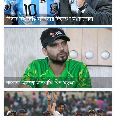
বিদায় কিংবদন্তি ফুটবলার দিয়েগো ম্যারাডোনা
করোনা আক্রান্ত মাশরাফি বিন মর্তুজা