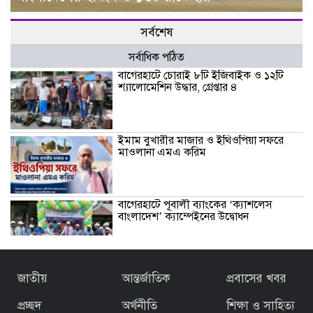
সর্বশেষ
সর্বাধিক পঠিত
বাগেরহাটে চোরাই ৮টি ইজিবাইক ও ১২টি
শ্যালোমেশিন উদ্ধার, গ্রেপ্তার ৪
ইমাম বুখারীর মাজার ও ইথিওপিয়া সফরে
মাওলানা এমএ করিম
বাগেরহাটে পূবালী ব্যাংকের ‘ক্যাশলেস
বাংলাদেশ’ ক্যাম্পেইনের উদ্বোধন
বাজেটকে সময়োপযোগী ও জনকল্যাণমুখী
জাতীয়
আন্তর্জাতিক
প্রবাসের খবর
আখ্যা দিলেন মাওলানা এম.এ. করিম ইবনে
মছব্বির
প্রচ্ছদ
অর্থনীতি
শিক্ষা ও সাহিত্য