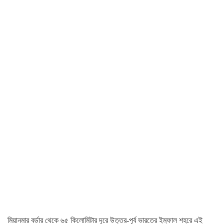
মিয়ানমার বর্ডার থেকে ৬৫ কিলোমিটার দূরে উত্তর-পূর্ব ভারতের ইম্ফাল শহরে এই