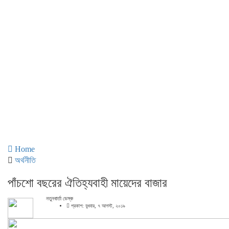
Home
অর্থনীতি
পাঁচশো বছরের ঐতিহ্যবাহী মায়েদের বাজার
নতুনবার্তা ডেস্ক
প্রকাশ: বুধবার, ৭ আগস্ট, ২০১৯