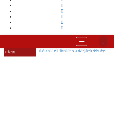
Toggle
navigation
বাগেরহাটে চোরাই ৮টি ইজিবাইক ও ১২টি শ্যালোমেশিন উদ্ধার, গ্রেপ্তার 
সর্বশেষ