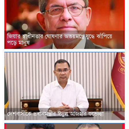
জিয়ার স্বাধীনতার ঘোষণার অভয়মন্ত্রে যুদ্ধে ঝাঁপিয়ে
পড়ে মানুষ
দেশবাসীকে প্রধানমন্ত্রীর ঈদুল আজহার শুভেচ্ছা