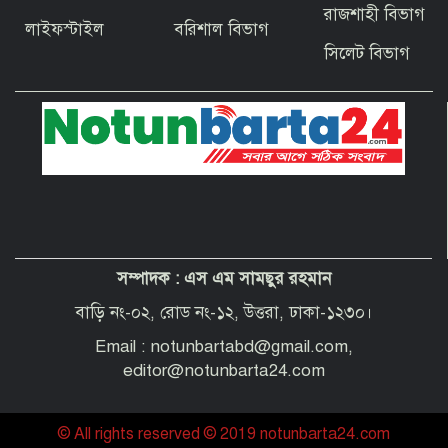
বাগেরহাটের ফকিরহাটে শেষ মুহূর্তে ব্যস্ত সময়
রাজশাহী বিভাগ
পার করছেন কামারশিল্পীরা
লাইফস্টাইল
বরিশাল বিভাগ
সিলেট বিভাগ
দেশবাসীকে প্রধানমন্ত্রীর ঈদুল আজহার
শুভেচ্ছা
পবিত্র হজ পালনে সৌদি আরব যাচ্ছেন
বাগেরহাট জেলা পরিষদের প্রশাসক ব্যারিস্টার
শেখ জাকির হোসেন
সম্পাদক :
এস এম সামছুর রহমান
“অপরাধী যেই হোক, তার কোনো ছাড় নয়”—
বাগেরহাটের নবাগত পুলিশ সুপার
বাড়ি নং-০২, রোড নং-১২, উত্তরা, ঢাকা-১২৩০।
Email : notunbartabd@gmail.com,
editor@notunbarta24.com
© All rights reserved © 2019 notunbarta24.com