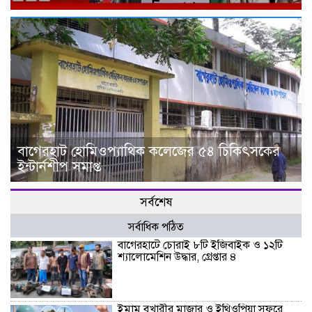
বাগেরহাট হোমিওপ্যাথিক কলেজের ৫৪ চিকিৎসকের
ইন্টার্নশীপ সমাপ্ত
সর্বশেষ
সর্বাধিক পঠিত
বাগেরহাটে চোরাই ৮টি ইজিবাইক ও ১২টি
শ্যালোমেশিন উদ্ধার, গ্রেপ্তার ৪
ইমাম বুখারীর মাজার ও ইথিওপিয়া সফরে