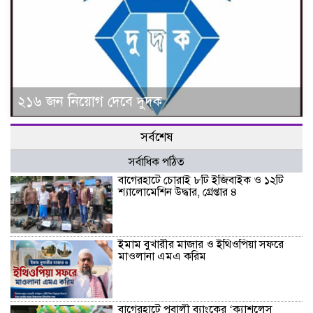
২১৬ জন নিয়োগ দেবে দুদক
সর্বশেষ
সর্বাধিক পঠিত
বাগেরহাটে চোরাই ৮টি ইজিবাইক ও ১২টি
শ্যালোমেশিন উদ্ধার, গ্রেপ্তার ৪
ইমাম বুখারীর মাজার ও ইথিওপিয়া সফরে
মাওলানা এমএ করিম
বাগেরহাটে পূবালী ব্যাংকের ‘ক্যাশলেস