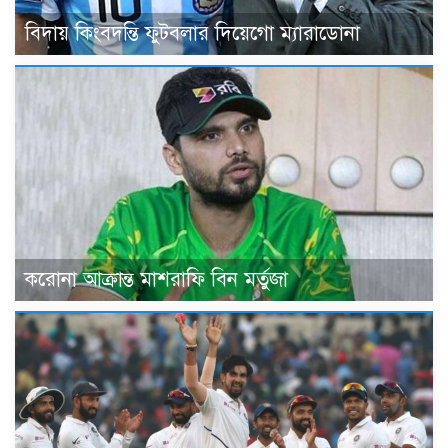
বিদায় কিংবদন্তি ফুটবলার দিয়েগো ম্যারাডোনা
করোনা আক্রান্ত মাশরাফি বিন মর্তুজা