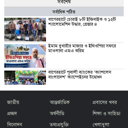
সর্বশেষ
সর্বাধিক পঠিত
বাগেরহাটে চোরাই ৮টি ইজিবাইক ও ১২টি
শ্যালোমেশিন উদ্ধার, গ্রেপ্তার ৪
ইমাম বুখারীর মাজার ও ইথিওপিয়া সফরে
মাওলানা এমএ করিম
বাগেরহাটে পূবালী ব্যাংকের ‘ক্যাশলেস
বাংলাদেশ’ ক্যাম্পেইনের উদ্বোধন
বাজেটকে সময়োপযোগী ও জনকল্যাণমুখী
জাতীয়
আন্তর্জাতিক
প্রবাসের খবর
আখ্যা দিলেন মাওলানা এম.এ. করিম ইবনে
মছব্বির
প্রচ্ছদ
অর্থনীতি
শিক্ষা ও সাহিত্য
বিনোদন
তথ্যপ্রযুক্তি
খেলাধুলা
তৃতীয় ধাপে ফ্যামিলি কার্ড বিতরণ কার্যক্রমের