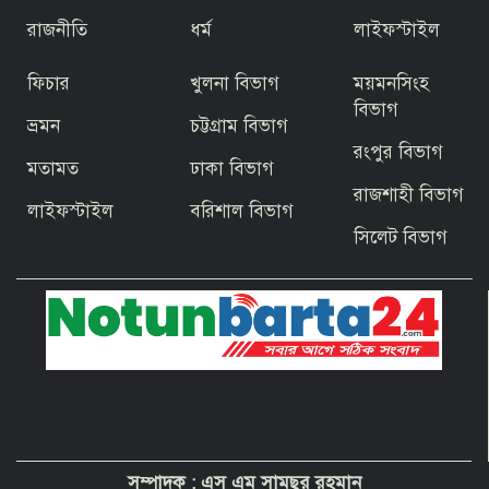
উদ্বোধন প্রধানমন্ত্রীর
রাজনীতি
ধর্ম
লাইফস্টাইল
ফিচার
খুলনা বিভাগ
ময়মনসিংহ
জিয়ার স্বাধীনতার ঘোষণার অভয়মন্ত্রে যুদ্ধে
ঝাঁপিয়ে পড়ে মানুষ
বিভাগ
ভ্রমন
চট্টগ্রাম বিভাগ
রংপুর বিভাগ
মতামত
ঢাকা বিভাগ
বাগেরহাটের ফকিরহাটে শেষ মুহূর্তে ব্যস্ত সময়
রাজশাহী বিভাগ
পার করছেন কামারশিল্পীরা
লাইফস্টাইল
বরিশাল বিভাগ
সিলেট বিভাগ
দেশবাসীকে প্রধানমন্ত্রীর ঈদুল আজহার
শুভেচ্ছা
পবিত্র হজ পালনে সৌদি আরব যাচ্ছেন
বাগেরহাট জেলা পরিষদের প্রশাসক ব্যারিস্টার
শেখ জাকির হোসেন
সম্পাদক :
এস এম সামছুর রহমান