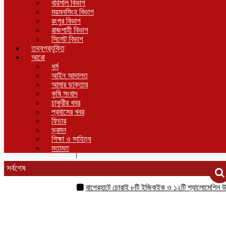
বরিশাল বিভাগ
ময়মনসিংহ বিভাগ
রংপুর বিভাগ
রাজশাহী বিভাগ
সিলেট বিভাগ
তথ্যপ্রযুক্তি
আরো
ধর্ম
আইন আদালত
আমার ডাক্তার
কৃষি সংবাদ
চাকুরীর খবর
প্রবাসের খবর
ফিচার
ভ্রমন
শিক্ষা ও সাহিত্য
মতামত
সর্বশেষ
বাগেরহাটে চোরাই ৮টি ইজিবাইক ও ১২টি শ্যালোমেশিন উদ্ধার, গ্