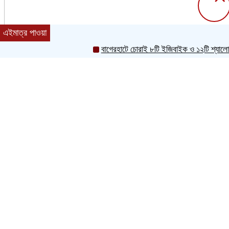
এইমাত্র পাওয়া
বাগেরহাটে চোরাই ৮টি ইজিবাইক ও ১২টি শ্যালোমেশিন উদ