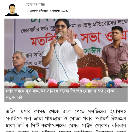
স্টাফ রিপোর্টার
প্রকাশ: রবিবার, ৪ আগস্ট, ২০১৯
নগর ভবনে মূল ফটকের সামনে বক্তব্য দিচ্ছেন মেয়র সাঈদ খোকন-
নতুনবার্তা
এডিস মশার কামড় থেকে রক্ষা পেতে মসজিদের ইমামসহ
সবাইকে লম্বা জামা-পায়জামা ও মোজা পরার পরামর্শ দিয়েছেন
ঢাকা দক্ষিণ সিটি কর্পোরেশনের মেয়র সাঈদ খোকন। রবিবার