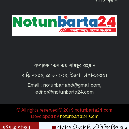
সিলেট বিভাগ
দেশবাসীকে প্রধানমন্ত্রীর ঈদুল আজহার
শুভেচ্ছা
পবিত্র হজ পালনে সৌদি আরব যাচ্ছেন
বাগেরহাট জেলা পরিষদের প্রশাসক ব্যারিস্টার
শেখ জাকির হোসেন
সম্পাদক :
এস এম সামছুর রহমান
“অপরাধী যেই হোক, তার কোনো ছাড় নয়”—
বাগেরহাটের নবাগত পুলিশ সুপার
বাড়ি নং-০২, রোড নং-১২, উত্তরা, ঢাকা-১২৩০।
Email : notunbartabd@gmail.com,
editor@notunbarta24.com
© All rights reserved © 2019 notunbarta24.com
Developed by
notunbarta24.Com
এইমাত্র পাওয়া
বাগেরহাটে চোরাই ৮টি ইজিবাইক ও ১২টি শ্যালো