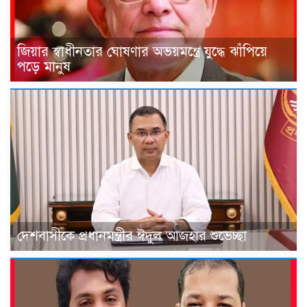
জিয়ার স্বাধীনতার ঘোষণার অভয়মন্ত্রে যুদ্ধে ঝাঁপিয়ে
পড়ে মানুষ
দেশবাসীকে প্রধানমন্ত্রীর ঈদুল আজহার শুভেচ্ছা