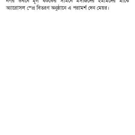
নগর ভবনে মূল ফটকের সামনে মসজিদের ইমামদের মাঝে
অ্যারোসল স্প্রে বিতরণ অনুষ্ঠানে এ পরামর্শ দেন মেয়র।