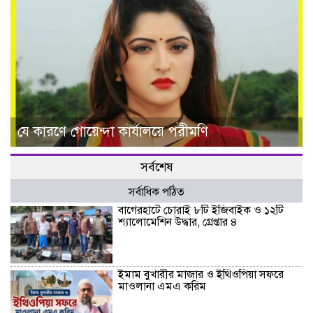
যে কারণে গোয়েন্দা কার্যালয়ে পরীমণি
সর্বশেষ
সর্বাধিক পঠিত
বাগেরহাটে চোরাই ৮টি ইজিবাইক ও ১২টি
শ্যালোমেশিন উদ্ধার, গ্রেপ্তার ৪
ইমাম বুখারীর মাজার ও ইথিওপিয়া সফরে
মাওলানা এমএ করিম