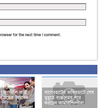
browser for the next time I comment.
 ফ্যামিলি কার্ড
বাগেরহাটের ফকিরহাটে শেষ
্যক্রমের উদ্বোধন
মুহূর্তে ব্যস্ত সময় পার
র
করছেন কামারশিল্পীরা