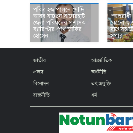
পবিত্র হজ পালনে সৌদি
“অপরাধী 
আরব যাচ্ছেন বাগেরহাট
কোনো ছা
জেলা পরিষদের প্রশাসক
বাগেরহাট
ব্যারিস্টার শেখ জাকির
সুপার
হোসেন
জাতীয়
আন্তর্জাতিক
প্রচ্ছদ
অর্থনীতি
বিনোদন
তথ্যপ্রযুক্তি
রাজনীতি
ধর্ম