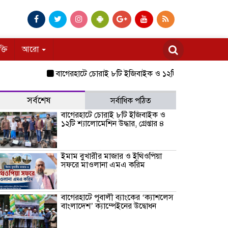
ক্তি
আরো
বাগেরহাটে চোরাই ৮টি ইজিবাইক ও ১২টি শ্যালোমেশিন উদ্ধার, গ্রেপ
সর্বশেষ
সর্বাধিক পঠিত
বাগেরহাটে চোরাই ৮টি ইজিবাইক ও
১২টি শ্যালোমেশিন উদ্ধার, গ্রেপ্তার ৪
ইমাম বুখারীর মাজার ও ইথিওপিয়া
সফরে মাওলানা এমএ করিম
বাগেরহাটে পূবালী ব্যাংকের ‘ক্যাশলেস
বাংলাদেশ’ ক্যাম্পেইনের উদ্বোধন