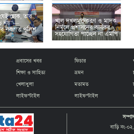
যেই হোক, তার
খাল দখলমুক্তকরণ ও মাদক
ড় নয়”—
নির্মূলে প্রশাসনের কার্যকর
ের নবাগত পুলিশ
সহযোগিতা পাচ্ছেন না এমপি
প্রবাসের খবর
ফিচার
শিক্ষা ও সাহিত্য
ভ্রমন
খেলাধুলা
মতামত
লাইফস্টাইল
লাইফস্টাইল
সম্পা
বাড়ি নং-০২,