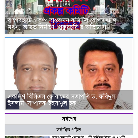
বাগেরহাটে প্রকল্প বাস্তবায়ন কমিটির যোগসাজশে
মৎস্য আড়ত নির্মাণে ‘পুকুরচুরি’র অভিযোগ
একাদশ বিসিএস ফোরামের সভাপতি ড. ফরিদুল
ইসলাম, সম্পাদক ইহসানুল হক
সর্বশেষ
সর্বাধিক পঠিত