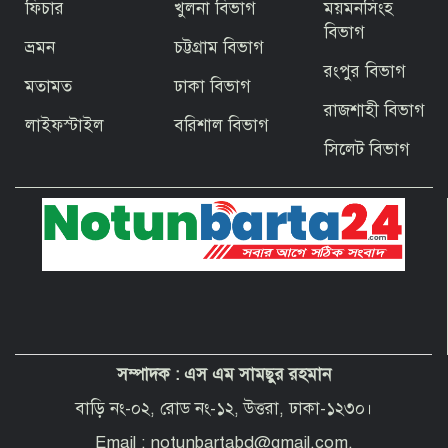
ফিচার
খুলনা বিভাগ
ময়মনসিংহ
জিয়ার স্বাধীনতার ঘোষণার অভয়মন্ত্রে যুদ্ধে
ঝাঁপিয়ে পড়ে মানুষ
বিভাগ
ভ্রমন
চট্টগ্রাম বিভাগ
রংপুর বিভাগ
মতামত
ঢাকা বিভাগ
বাগেরহাটের ফকিরহাটে শেষ মুহূর্তে ব্যস্ত সময়
রাজশাহী বিভাগ
পার করছেন কামারশিল্পীরা
লাইফস্টাইল
বরিশাল বিভাগ
সিলেট বিভাগ
দেশবাসীকে প্রধানমন্ত্রীর ঈদুল আজহার
শুভেচ্ছা
পবিত্র হজ পালনে সৌদি আরব যাচ্ছেন
বাগেরহাট জেলা পরিষদের প্রশাসক ব্যারিস্টার
শেখ জাকির হোসেন
সম্পাদক :
এস এম সামছুর রহমান
“অপরাধী যেই হোক, তার কোনো ছাড় নয়”—
বাগেরহাটের নবাগত পুলিশ সুপার
বাড়ি নং-০২, রোড নং-১২, উত্তরা, ঢাকা-১২৩০।
Email : notunbartabd@gmail.com,