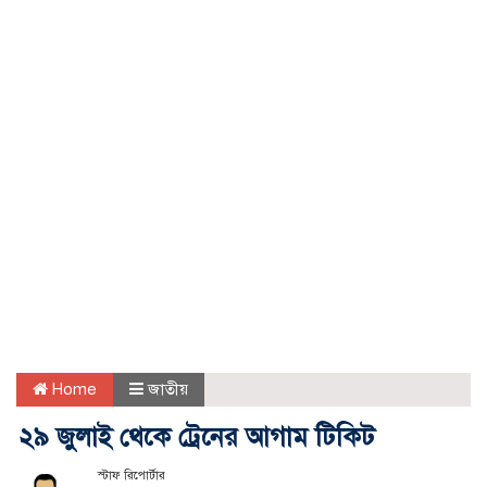
Home
জাতীয়
২৯ জুলাই থে‌কে ট্রে‌নের আগাম টি‌কিট
স্টাফ রিপোর্টার