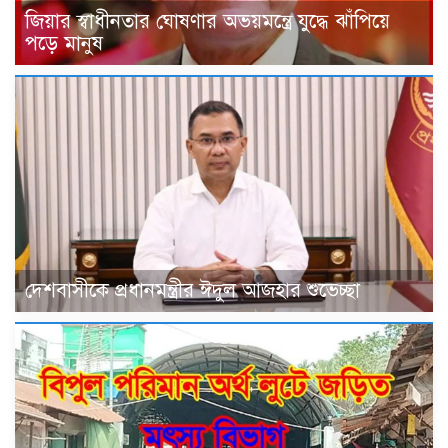
জিয়ার স্বাধীনতার ঘোষণার অভয়মন্ত্রে যুদ্ধে ঝাঁপিয়ে
পড়ে মানুষ
দেশবাসীকে প্রধানমন্ত্রীর ঈদুল আজহার শুভেচ্ছা