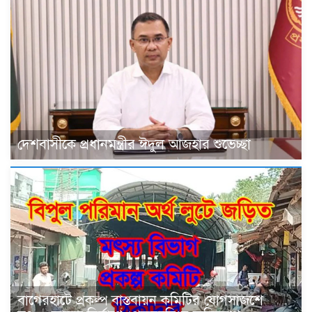
দেশবাসীকে প্রধানমন্ত্রীর ঈদুল আজহার শুভেচ্ছা
বাগেরহাটে প্রকল্প বাস্তবায়ন কমিটির যোগসাজশে