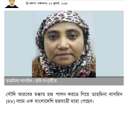
প্রকাশ: মঙ্গলবার, ১৬ জুলাই, ২০১৯
তাহমিনা নাসরিন। ছবি-সংগৃহীত
সৌদি আরবের মক্কায় হজ পালন করতে গিয়ে তাহমিনা নাসরিন
(৪৮) নামে এক বাংলাদেশি হজযাত্রী মারা গেছেন।