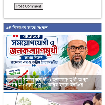
এই বিভাগের আরো সংবাদ
বাজেটকে সময়োপযোগী ও জনকল্যাণমুখী আখ্যা
দিলেন মাওলানা এম.এ. করিম ইবনে মছব্বির