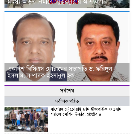
মৎস্য আড়ত নির্মাণে ‘পুকুরচুরি’র অভিযোগ
একাদশ বিসিএস ফোরামের সভাপতি ড. ফরিদুল
ইসলাম, সম্পাদক ইহসানুল হক
সর্বশেষ
সর্বাধিক পঠিত
বাগেরহাটে চোরাই ৮টি ইজিবাইক ও ১২টি
শ্যালোমেশিন উদ্ধার, গ্রেপ্তার ৪