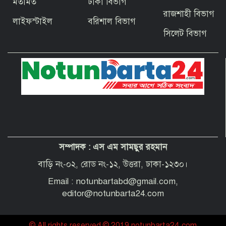
মতামত
ঢাকা বিভাগ
বাগেরহাটের ফকিরহাটে শেষ মুহূর্তে ব্যস্ত সময়
রাজশাহী বিভাগ
পার করছেন কামারশিল্পীরা
লাইফস্টাইল
বরিশাল বিভাগ
সিলেট বিভাগ
দেশবাসীকে প্রধানমন্ত্রীর ঈদুল আজহার
শুভেচ্ছা
পবিত্র হজ পালনে সৌদি আরব যাচ্ছেন
বাগেরহাট জেলা পরিষদের প্রশাসক ব্যারিস্টার
শেখ জাকির হোসেন
সম্পাদক :
এস এম সামছুর রহমান
“অপরাধী যেই হোক, তার কোনো ছাড় নয়”—
বাগেরহাটের নবাগত পুলিশ সুপার
বাড়ি নং-০২, রোড নং-১২, উত্তরা, ঢাকা-১২৩০।
Email : notunbartabd@gmail.com,
editor@notunbarta24.com
© All rights reserved © 2019 notunbarta24.com