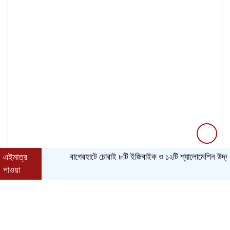
এইমাত্র
বাগেরহাটে চোরাই ৮টি ইজিবাইক ও ১২টি শ্যালোমেশিন উদ্ধার, গ্রেপ
পাওয়া
সোমবার, ১০ অগাস্ট ২০২৬, ০৯:৫৫ পূর্বাহ্ন