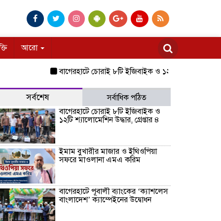
ক্তি
আরো
বাগেরহাটে চোরাই ৮টি ইজিবাইক ও ১২টি শ্যালোমেশিন উদ্ধার, গ্রে
সর্বশেষ
সর্বাধিক পঠিত
বাগেরহাটে চোরাই ৮টি ইজিবাইক ও
১২টি শ্যালোমেশিন উদ্ধার, গ্রেপ্তার ৪
ইমাম বুখারীর মাজার ও ইথিওপিয়া
সফরে মাওলানা এমএ করিম
বাগেরহাটে পূবালী ব্যাংকের ‘ক্যাশলেস
বাংলাদেশ’ ক্যাম্পেইনের উদ্বোধন