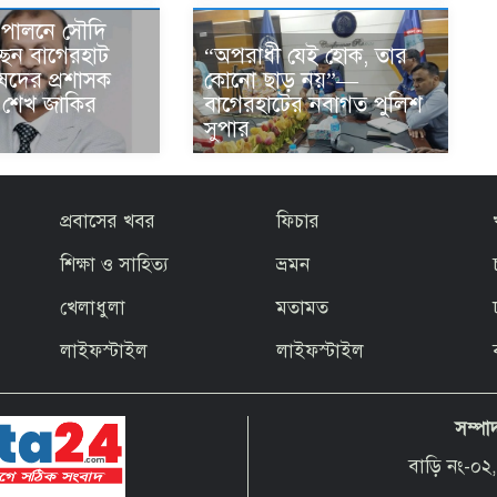
জ পালনে সৌদি
“অপরাধী যেই হোক, তার
ছেন বাগেরহাট
কোনো ছাড় নয়”—
ষদের প্রশাসক
বাগেরহাটের নবাগত পুলিশ
ার শেখ জাকির
সুপার
প্রবাসের খবর
ফিচার
শিক্ষা ও সাহিত্য
ভ্রমন
খেলাধুলা
মতামত
লাইফস্টাইল
লাইফস্টাইল
সম্পা
বাড়ি নং-০২,