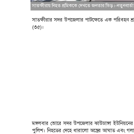
সাতক্ষীরায় নিহত শ্রমিককে দেখতে জনতার ভিড়।-নতুনবার্তা
সাতক্ষীরার সদর উপজেলার পাটক্ষেতে এক পরিবহন 
(৩৫)।
মঙ্গলবার ভোরে সদর উপজেলার ঝাউডাঙ্গা ইউনিয়নের গো
পুলিশ। নিহতের দেহে ধারালো অস্ত্রের আঘাত এবং গল