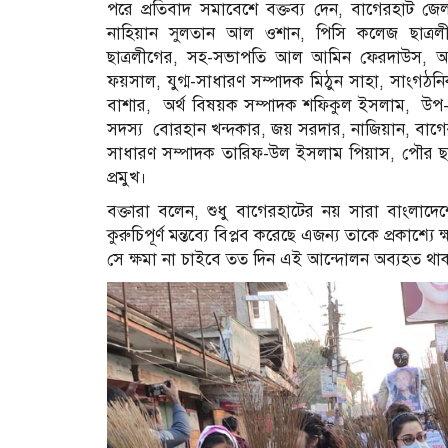
পরে প্রতিবাদ সমাবেশে বক্তব্য দেন, বাগেরহাট জ
নাহিয়ান সুলতান আল ওশান, পিসি কলেজ ছাত্র
ছাত্রলীগের, সহ-সভাপতি আল আমিন ফেরদাউস, অনি
ফয়সাল, যুগ্ম-সাধারণ সম্পাদক মিঠুন সাহা, সাংগঠ‌
বাশার, অর্থ বিষয়ক সম্পাদক শফিকুল ইসলাম, উপ-স
সদস‌্য বোরহান খন্দকার, জয় সরদার, নাজিয়ান, বাগের
সাধারণ সম্পাদক তারিফ-উল ইসলাম পিয়াস, পৌর ছাত্
প্রমুখ।
বক্তারা বলেন, শুধু বাগেরহাটের নয় সারা বাংলাদে
কুরুচিপূর্ণ মন্তব্যে বিপ্লব করেছে এজন্য তাকে প্রকাশ
সে ক্ষমা না চাইবে তত দিন এই আন্দোলন অব্যহত থাক