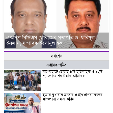
একাদশ বিসিএস ফোরামের সভাপতি ড. ফরিদুল
ইসলাম, সম্পাদক ইহসানুল হক
সর্বশেষ
সর্বাধিক পঠিত
বাগেরহাটে চোরাই ৮টি ইজিবাইক ও ১২টি
শ্যালোমেশিন উদ্ধার, গ্রেপ্তার ৪
ইমাম বুখারীর মাজার ও ইথিওপিয়া সফরে
মাওলানা এমএ করিম