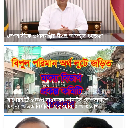
দেশবাসীকে প্রধানমন্ত্রীর ঈদুল আজহার শুভেচ্ছা
বাগেরহাটে প্রকল্প বাস্তবায়ন কমিটির যোগসাজশে
মৎস্য আড়ত নির্মাণে ‘পুকুরচুরি’র অভিযোগ