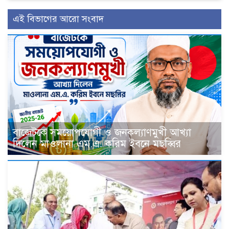
এই বিভাগের আরো সংবাদ
বাজেটকে সময়োপযোগী ও জনকল্যাণমুখী আখ্যা
দিলেন মাওলানা এম.এ. করিম ইবনে মছব্বির