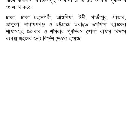
স্বার্থে তপশিলি ব্যাংকসমূহ আগামী ৯ ও ১০ আগস্ট পূর্ণদিবস
খোলা থাকবে।
ঢাকা, ঢাকা মহানগরী, আশুলিয়া, টঙ্গী, গাজীপুর, সাভার,
ভালুকা, নারায়ণগঞ্জ ও চট্টগ্রামে অবস্থিত তপশিলি ব্যাংকের
শাখাসমূহ শুক্রবার ও শনিবার পূর্ণদিবস খোলা রাখার বিষয়ে
ব্যবস্থা গ্রহণের জন্য নির্দেশ দেওয়া হয়েছে।