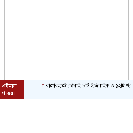
এইমাত্র
বাগেরহাটে চোরাই ৮টি ইজিবাইক ও ১২টি শ্যালোমেশিন উ
পাওয়া
সোমবার, ১০ অগাস্ট ২০২৬, ০৩:৪১ অপরাহ্ন