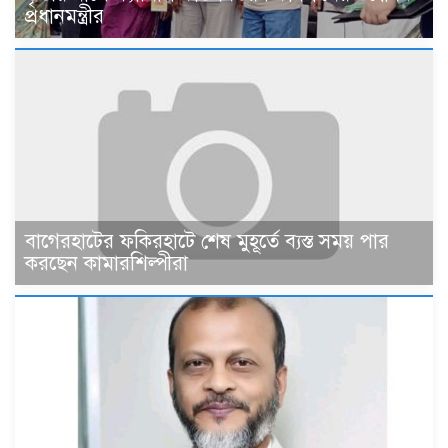
প্রধানমন্ত্রীর
বাগেরহাটের ফকিরহাটে শেষ মুহূর্তে ব্যস্ত সময় পার
করছেন কামারশিল্পীরা