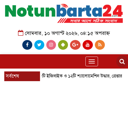
সোমবার, ১০ অগাস্ট ২০২৬, ০৪:১৫ অপরাহ্ন
Toggle
navigation
বাগেরহাটে চোরাই ৮টি ইজিবাইক ও ১২টি শ্যালোমেশিন উদ্ধার, গ্রেপ্তার ৪
সর্বশেষ
ইম