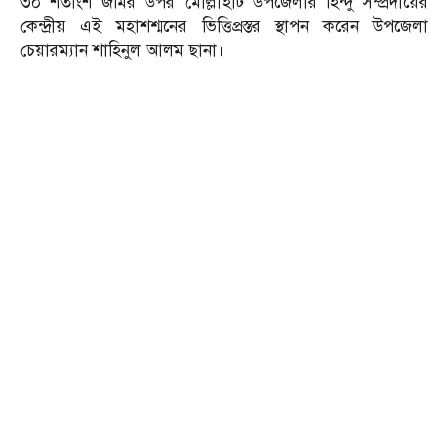
৩০ শতাংশ জমির উপর মোল্লাহাট উপজেলার হিন্দু সম্প্রদায়ের
কেন্দ্রীয় এই মহাশশ্মনের ভিত্তিপ্রস্তর স্থাপন করেন উপজেলা
চেয়ারম্যান শাহিনুল আলম ছানা।