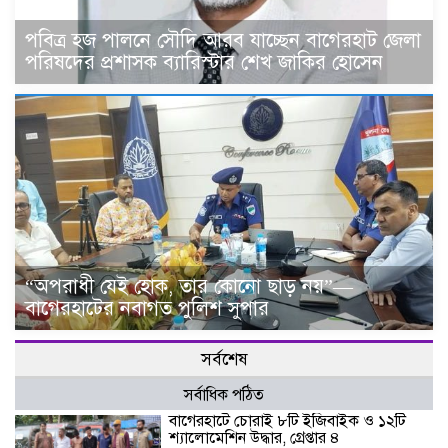
পবিত্র হজ পালনে সৌদি আরব যাচ্ছেন বাগেরহাট জেলা
পরিষদের প্রশাসক ব্যারিস্টার শেখ জাকির হোসেন
“অপরাধী যেই হোক, তার কোনো ছাড় নয়”—
বাগেরহাটের নবাগত পুলিশ সুপার
সর্বশেষ
সর্বাধিক পঠিত
বাগেরহাটে চোরাই ৮টি ইজিবাইক ও ১২টি
শ্যালোমেশিন উদ্ধার, গ্রেপ্তার ৪