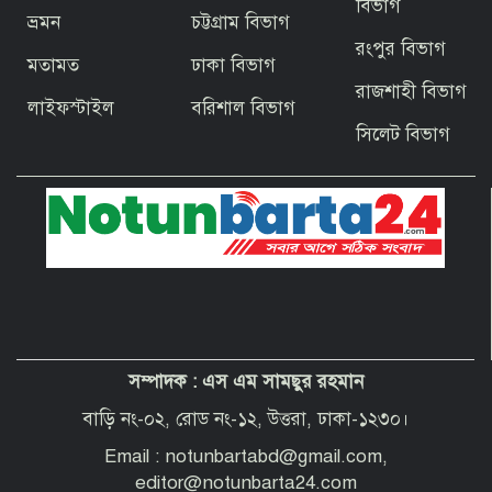
ঝাঁপিয়ে পড়ে মানুষ
বিভাগ
ভ্রমন
চট্টগ্রাম বিভাগ
রংপুর বিভাগ
মতামত
ঢাকা বিভাগ
বাগেরহাটের ফকিরহাটে শেষ মুহূর্তে ব্যস্ত সময়
রাজশাহী বিভাগ
পার করছেন কামারশিল্পীরা
লাইফস্টাইল
বরিশাল বিভাগ
সিলেট বিভাগ
দেশবাসীকে প্রধানমন্ত্রীর ঈদুল আজহার
শুভেচ্ছা
পবিত্র হজ পালনে সৌদি আরব যাচ্ছেন
বাগেরহাট জেলা পরিষদের প্রশাসক ব্যারিস্টার
শেখ জাকির হোসেন
সম্পাদক :
এস এম সামছুর রহমান
“অপরাধী যেই হোক, তার কোনো ছাড় নয়”—
বাগেরহাটের নবাগত পুলিশ সুপার
বাড়ি নং-০২, রোড নং-১২, উত্তরা, ঢাকা-১২৩০।
Email : notunbartabd@gmail.com,
editor@notunbarta24.com