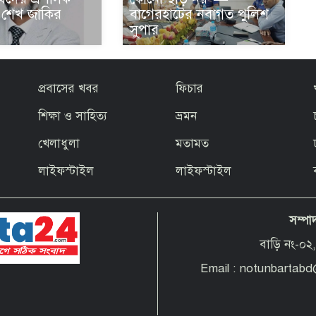
বাগেরহাটের নবাগত পুলিশ
ার শেখ জাকির
সুপার
প্রবাসের খবর
ফিচার
শিক্ষা ও সাহিত্য
ভ্রমন
খেলাধুলা
মতামত
লাইফস্টাইল
লাইফস্টাইল
সম্পা
বাড়ি নং-০২,
Email : notunbartab