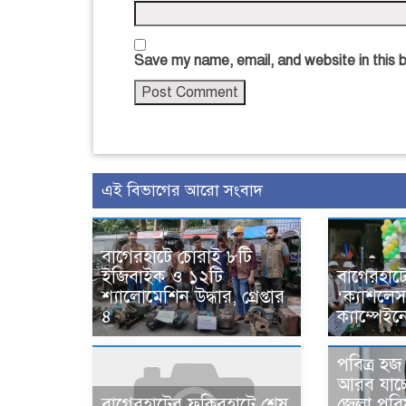
Save my name, email, and website in this 
এই বিভাগের আরো সংবাদ
বাগেরহাটে চোরাই ৮টি
ইজিবাইক ও ১২টি
বাগেরহাটে
শ্যালোমেশিন উদ্ধার, গ্রেপ্তার
‘ক্যাশলে
৪
ক্যাম্পেইন
পবিত্র হ
আরব যাচ্
জেলা পরি
বাগেরহাটের ফকিরহাটে শেষ