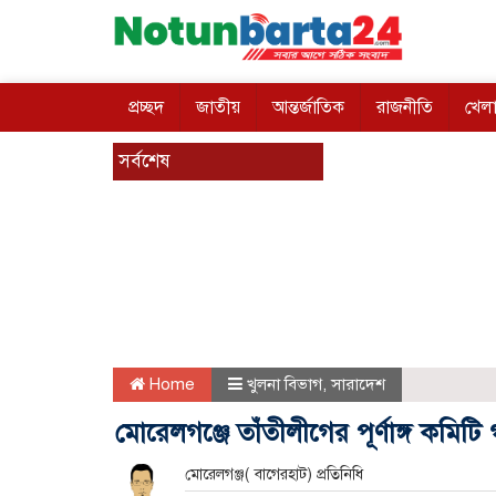
প্রচ্ছদ
জাতীয়
আন্তর্জাতিক
রাজনীতি
খেলা
সর্বশেষ
Home
খুলনা বিভাগ
,
সারাদেশ
মোরেলগঞ্জে তাঁতীলীগের পূর্ণাঙ্গ কমিট
মোরেলগঞ্জ( বাগেরহাট) প্রতিনিধি