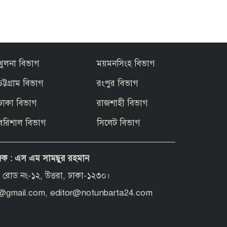
খুলনা বিভাগ
ময়মনসিংহ বিভাগ
চট্টগ্রাম বিভাগ
রংপুর বিভাগ
ঢাকা বিভাগ
রাজশাহী বিভাগ
বরিশাল বিভাগ
সিলেট বিভাগ
দক :
এস এম সামছুর রহমান
 রোড নং-১২, উত্তরা, ঢাকা-১২৩০।
d@gmail.com, editor@notunbarta24.com