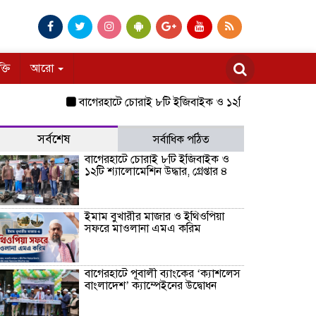
ক্তি
আরো
বাগেরহাটে চোরাই ৮টি ইজিবাইক ও ১২টি শ্যালোমেশিন উদ্ধার, গ্রে
সর্বশেষ
সর্বাধিক পঠিত
বাগেরহাটে চোরাই ৮টি ইজিবাইক ও
১২টি শ্যালোমেশিন উদ্ধার, গ্রেপ্তার ৪
ইমাম বুখারীর মাজার ও ইথিওপিয়া
সফরে মাওলানা এমএ করিম
বাগেরহাটে পূবালী ব্যাংকের ‘ক্যাশলেস
বাংলাদেশ’ ক্যাম্পেইনের উদ্বোধন