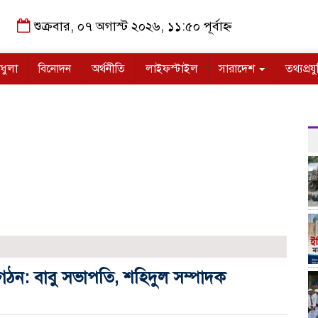
শুক্রবার, ০৭ অগাস্ট ২০২৬, ১১:৫০ পূর্বাহ্ন
ধুলা
বিনোদন
অর্থনীতি
লাইফস্টাইল
সারাদেশ
তথ্যপ্রযু
ি গঠন: বাবু সভাপতি, শহিদুল সম্পাদক