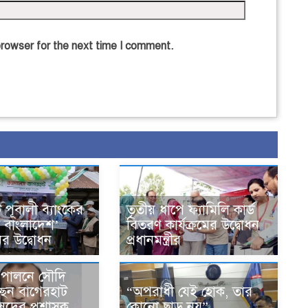
browser for the next time I comment.
 পূবালী ব্যাংকের
তৃতীয় ধাপে ফ্যামিলি কার্ড
স বাংলাদেশ’
বিতরণ কার্যক্রমের উদ্বোধন
ের উদ্বোধন
প্রধানমন্ত্রীর
জ পালনে সৌদি
“অপরাধী যেই হোক, তার
ছেন বাগেরহাট
কোনো ছাড় নয়”—
ষদের প্রশাসক