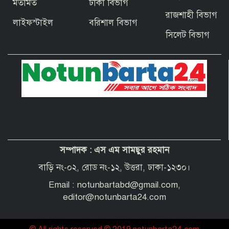
মতামত
ঢাকা বিভাগ
বাগেরহাটের ফকিরহাটে শেষ মুহূর্তে ব্যস্ত সময়
রাজশাহী বিভাগ
পার করছেন কামারশিল্পীরা
লাইফস্টাইল
বরিশাল বিভাগ
সিলেট বিভাগ
দেশবাসীকে প্রধানমন্ত্রীর ঈদুল আজহার
শুভেচ্ছা
পবিত্র হজ পালনে সৌদি আরব যাচ্ছেন
বাগেরহাট জেলা পরিষদের প্রশাসক ব্যারিস্টার
শেখ জাকির হোসেন
সম্পাদক :
এস এম সামছুর রহমান
“অপরাধী যেই হোক, তার কোনো ছাড় নয়”—
বাগেরহাটের নবাগত পুলিশ সুপার
বাড়ি নং-০২, রোড নং-১২, উত্তরা, ঢাকা-১২৩০।
Email : notunbartabd@gmail.com,
editor@notunbarta24.com