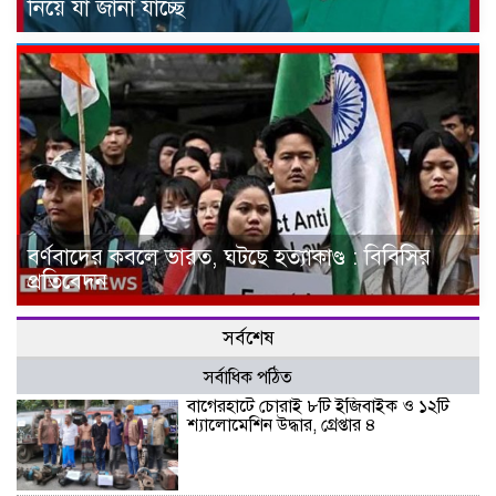
নিয়ে যা জানা যাচ্ছে
বর্ণবাদের কবলে ভারত, ঘটছে হত্যাকাণ্ড : বিবিসির
প্রতিবেদন
সর্বশেষ
সর্বাধিক পঠিত
বাগেরহাটে চোরাই ৮টি ইজিবাইক ও ১২টি
শ্যালোমেশিন উদ্ধার, গ্রেপ্তার ৪