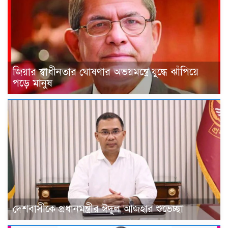
জিয়ার স্বাধীনতার ঘোষণার অভয়মন্ত্রে যুদ্ধে ঝাঁপিয়ে
পড়ে মানুষ
দেশবাসীকে প্রধানমন্ত্রীর ঈদুল আজহার শুভেচ্ছা