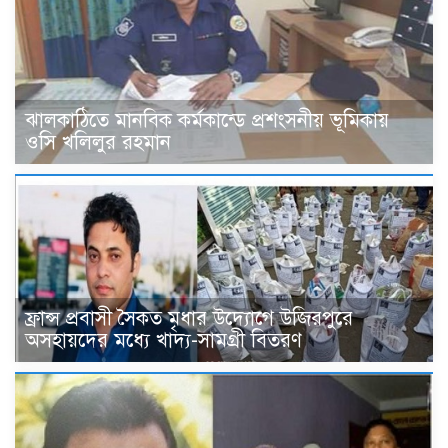
ঝালকাঠিতে মানবিক কর্মকান্ডে প্রশংসনীয় ভূমিকায়
ওসি খলিলুর রহমান
ফ্রান্স প্রবাসী সৈকত মৃধার উদ্যোগে উজিরপুরে
অসহায়দের মধ্যে খাদ্য-সামগ্রী বিতরণ