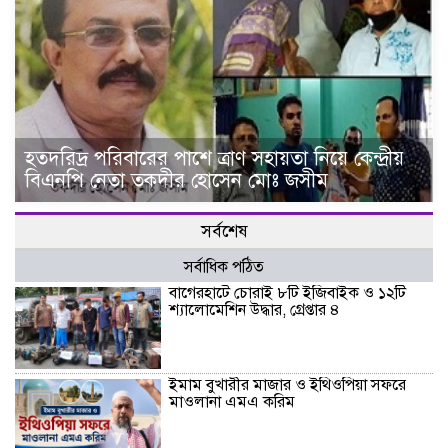
হতদরিদ্র পরিবারের পাশে ত্রাণ সহায়তা নিয়ে কেন্দ্রীয়
বিএনপি নেতা তকদীর হোসেন মোঃ জসীম
সর্বশেষ
সর্বাধিক পঠিত
বাগেরহাটে চোরাই ৮টি ইজিবাইক ও ১২টি
শ্যালোমেশিন উদ্ধার, গ্রেপ্তার ৪
ইমাম বুখারীর মাজার ও ইথিওপিয়া সফরে
মাওলানা এমএ করিম