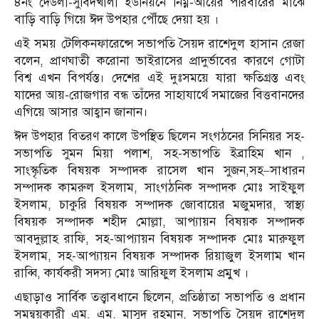
৪নং দেউলী-সুবিদখালী ইউনিয়নে নিম্ন-আয়ের পরিবারের মাঝে
বাড়ি বাড়ি গিয়ে ঈদ উপহার পৌঁছে দেয়া হয় ।
এই সময় টেলিকনফারেন্সে সভাপতি সৈয়দ রাশেদুল হাসান রেজা
বলেন, প্রাণঘাতী করোনা ভাইরাসের প্রাদুর্ভাবের কারণে গোটা
বিশ্ব এখন বিপর্যস্ত। দেশের এই দুঃসময়ে যারা ক্ষতিগ্রস্ত এবং
যাদের আয়-রোজগার বন্ধ তাঁদের সাহাযার্থে সমাজের বিত্তবানদের
এগিয়ে আসার আহ্বান জানান।
ঈদ উপহার বিতরণ কালে উপস্থিত ছিলেন সংগঠনের সিনিয়র সহ-
সভাপতি সুমন মিয়া পলাশ, সহ-সভাপতি ইব্রাহিম খান ,
সাংস্কৃতিক বিষয়ক সম্পাদক রাসেল খান সুজন,সহ–সাধারন
সম্পাদক কামরুল ইসলাম, সাংগঠনিক সম্পাদক মোঃ সাইফুল
ইসলাম, চাকুরি বিষয়ক সম্পাদক জোবায়ের মজুমদার, স্বাস্থ্য
বিষয়ক সম্পাদক শহীদ মোল্লা, আপ্যায়ন বিষয়ক সম্পাদক
আবদুল্লাহ রাফি, সহ-আপ্যায়ন বিষয়ক সম্পাদক মোঃ মারুফুল
ইসলাম, সহ-আপ্যায়ন বিষয়ক সম্পাদক রিয়াজুল ইসলাম খান
রাব্বি, কার্যকরী সদস্য মোঃ আরিফুল ইসলাম প্রমুখ ।
এছাড়াও সার্বিক তত্ত্বাবধানে ছিলেন, প্রতিষ্ঠাতা সভাপতি ও প্রধান
সমন্বয়কারী এম. এম. মাসুদ রহমান, সভাপতি সৈয়দ রাশেদুল