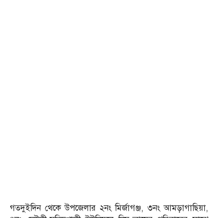
গতদুইদিন থেকে উপজেলার ২নং মির্জাগঞ্জ, ৩নং আমড়াগাছিয়া,