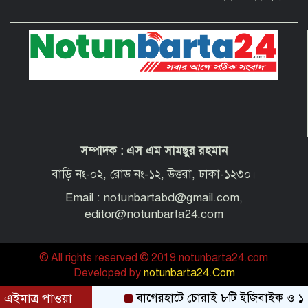
দেশবাসীকে প্রধানমন্ত্রীর ঈদুল আজহার
শুভেচ্ছা
পবিত্র হজ পালনে সৌদি আরব যাচ্ছেন
বাগেরহাট জেলা পরিষদের প্রশাসক ব্যারিস্টার
শেখ জাকির হোসেন
সম্পাদক :
এস এম সামছুর রহমান
“অপরাধী যেই হোক, তার কোনো ছাড় নয়”—
বাগেরহাটের নবাগত পুলিশ সুপার
বাড়ি নং-০২, রোড নং-১২, উত্তরা, ঢাকা-১২৩০।
Email : notunbartabd@gmail.com,
editor@notunbarta24.com
© All rights reserved © 2019 notunbarta24.com
Developed by
notunbarta24.Com
এইমাত্র পাওয়া
বাগেরহাটে চোরাই ৮টি ইজিবাইক ও ১২টি শ্যালো