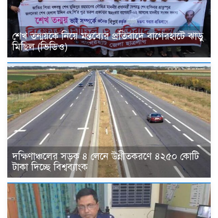
শেখ তন্ময়কে নিয়ে মন্তব্যের প্রতিবাদে বাগেরহাটে ঝাড়ু
মিছিল (ভিডিও)
দক্ষিণাঞ্চলের সড়ক ৪ লেনে উন্নীতকরণে ৪২৫০ কোটি
টাকা দিচ্ছে বিশ্বব্যাংক