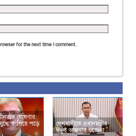
browser for the next time I comment.
াধীনতার ঘোষণার
 যুদ্ধে ঝাঁপিয়ে পড়ে
দেশবাসীকে প্রধানমন্ত্রীর
ঈদুল আজহার শুভেচ্ছা