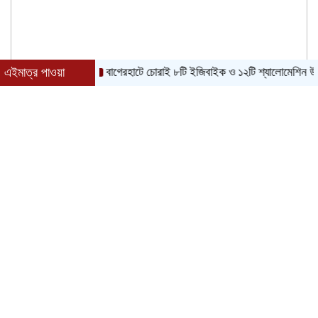
এইমাত্র পাওয়া
বাগেরহাটে চোরাই ৮টি ইজিবাইক ও ১২টি শ্যালোমেশিন উদ্ধার, গ্