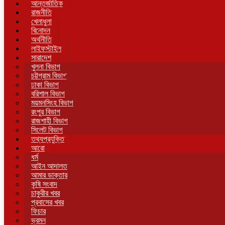
আন্তর্জাতিক
রাজনীতি
খেলাধুলা
বিনোদন
অর্থনীতি
লাইফস্টাইল
সারাদেশ
খুলনা বিভাগ
চট্টগ্রাম বিভাগ
ঢাকা বিভাগ
বরিশাল বিভাগ
ময়মনসিংহ বিভাগ
রংপুর বিভাগ
রাজশাহী বিভাগ
সিলেট বিভাগ
তথ্যপ্রযুক্তি
আরো
ধর্ম
আইন আদালত
আমার ডাক্তার
কৃষি সংবাদ
চাকুরীর খবর
প্রবাসের খবর
ফিচার
ভ্রমন