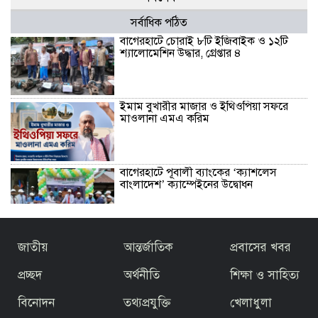
সর্বাধিক পঠিত
বাগেরহাটে চোরাই ৮টি ইজিবাইক ও ১২টি
শ্যালোমেশিন উদ্ধার, গ্রেপ্তার ৪
ইমাম বুখারীর মাজার ও ইথিওপিয়া সফরে
মাওলানা এমএ করিম
বাগেরহাটে পূবালী ব্যাংকের ‘ক্যাশলেস
বাংলাদেশ’ ক্যাম্পেইনের উদ্বোধন
বাজেটকে সময়োপযোগী ও জনকল্যাণমুখী
জাতীয়
আন্তর্জাতিক
প্রবাসের খবর
আখ্যা দিলেন মাওলানা এম.এ. করিম ইবনে
মছব্বির
প্রচ্ছদ
অর্থনীতি
শিক্ষা ও সাহিত্য
বিনোদন
তথ্যপ্রযুক্তি
খেলাধুলা
তৃতীয় ধাপে ফ্যামিলি কার্ড বিতরণ কার্যক্রমের
উদ্বোধন প্রধানমন্ত্রীর