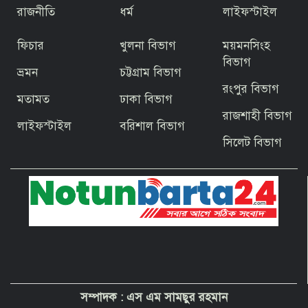
রাজনীতি
ধর্ম
লাইফস্টাইল
ফিচার
খুলনা বিভাগ
ময়মনসিংহ
জিয়ার স্বাধীনতার ঘোষণার অভয়মন্ত্রে যুদ্ধে
ঝাঁপিয়ে পড়ে মানুষ
বিভাগ
ভ্রমন
চট্টগ্রাম বিভাগ
রংপুর বিভাগ
মতামত
ঢাকা বিভাগ
বাগেরহাটের ফকিরহাটে শেষ মুহূর্তে ব্যস্ত সময়
রাজশাহী বিভাগ
পার করছেন কামারশিল্পীরা
লাইফস্টাইল
বরিশাল বিভাগ
সিলেট বিভাগ
দেশবাসীকে প্রধানমন্ত্রীর ঈদুল আজহার
শুভেচ্ছা
পবিত্র হজ পালনে সৌদি আরব যাচ্ছেন
বাগেরহাট জেলা পরিষদের প্রশাসক ব্যারিস্টার
শেখ জাকির হোসেন
সম্পাদক :
এস এম সামছুর রহমান
“অপরাধী যেই হোক, তার কোনো ছাড় নয়”—