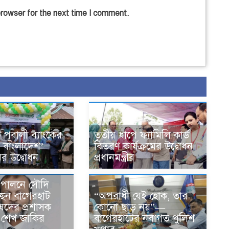
browser for the next time I comment.
 পূবালী ব্যাংকের
তৃতীয় ধাপে ফ্যামিলি কার্ড
স বাংলাদেশ’
বিতরণ কার্যক্রমের উদ্বোধন
ের উদ্বোধন
প্রধানমন্ত্রীর
জ পালনে সৌদি
“অপরাধী যেই হোক, তার
ছেন বাগেরহাট
কোনো ছাড় নয়”—
ষদের প্রশাসক
বাগেরহাটের নবাগত পুলিশ
ার শেখ জাকির