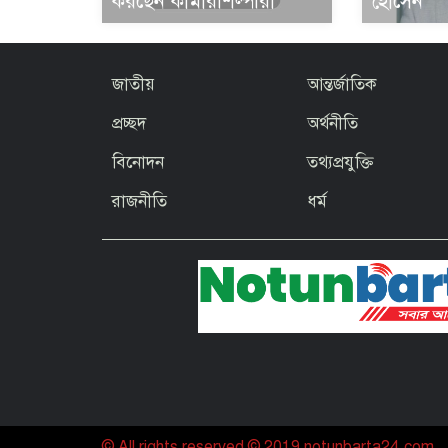
হোসেন
করছেন কামারশিল্পীরা
জাতীয়
আন্তর্জাতিক
প্রচ্ছদ
অর্থনীতি
বিনোদন
তথ্যপ্রযুক্তি
রাজনীতি
ধর্ম
© All rights reserved © 2019 notunbarta24.com