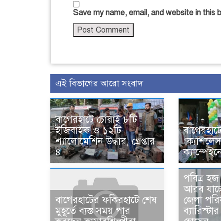
Save my name, email, and website in this 
এই বিভাগের আরো সংবাদ
বাগেরহাটে চোরাই ৮টি
ইজিবাইক ও ১২টি
বাগেরহাটে
শ্যালোমেশিন উদ্ধার, গ্রেপ্তার
‘ক্যাশলে
৪
ক্যাম্পেইন
পবিত্র হ
আরব যাচ্
জেলা পরি
বাগেরহাটের ফকিরহাটে শেষ
ব্যারিস্ট
মুহূর্তে ব্যস্ত সময় পার