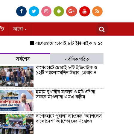
ক্তি
আরো
বাগেরহাটে চোরাই ৮টি ইজিবাইক ও ১২টি শ্যালোমেশিন উদ্ধার, গ্রে
সর্বশেষ
সর্বাধিক পঠিত
বাগেরহাটে চোরাই ৮টি ইজিবাইক ও
১২টি শ্যালোমেশিন উদ্ধার, গ্রেপ্তার ৪
ইমাম বুখারীর মাজার ও ইথিওপিয়া
সফরে মাওলানা এমএ করিম
বাগেরহাটে পূবালী ব্যাংকের ‘ক্যাশলেস
বাংলাদেশ’ ক্যাম্পেইনের উদ্বোধন