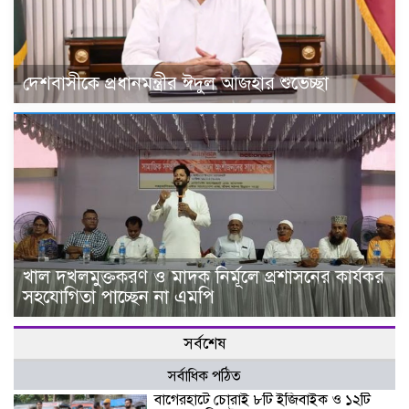
দেশবাসীকে প্রধানমন্ত্রীর ঈদুল আজহার শুভেচ্ছা
খাল দখলমুক্তকরণ ও মাদক নির্মূলে প্রশাসনের কার্যকর
সহযোগিতা পাচ্ছেন না এমপি
সর্বশেষ
সর্বাধিক পঠিত
বাগেরহাটে চোরাই ৮টি ইজিবাইক ও ১২টি