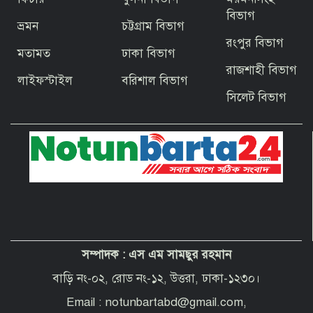
জিয়ার স্বাধীনতার ঘোষণার অভয়মন্ত্রে যুদ্ধে
ঝাঁপিয়ে পড়ে মানুষ
বিভাগ
ভ্রমন
চট্টগ্রাম বিভাগ
রংপুর বিভাগ
মতামত
ঢাকা বিভাগ
বাগেরহাটের ফকিরহাটে শেষ মুহূর্তে ব্যস্ত সময়
রাজশাহী বিভাগ
পার করছেন কামারশিল্পীরা
লাইফস্টাইল
বরিশাল বিভাগ
সিলেট বিভাগ
দেশবাসীকে প্রধানমন্ত্রীর ঈদুল আজহার
শুভেচ্ছা
পবিত্র হজ পালনে সৌদি আরব যাচ্ছেন
বাগেরহাট জেলা পরিষদের প্রশাসক ব্যারিস্টার
শেখ জাকির হোসেন
সম্পাদক :
এস এম সামছুর রহমান
“অপরাধী যেই হোক, তার কোনো ছাড় নয়”—
বাগেরহাটের নবাগত পুলিশ সুপার
বাড়ি নং-০২, রোড নং-১২, উত্তরা, ঢাকা-১২৩০।
Email : notunbartabd@gmail.com,