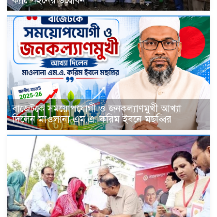
ক্যাম্পেইনের উদ্বোধন
বাজেটকে সময়োপযোগী ও জনকল্যাণমুখী আখ্যা
দিলেন মাওলানা এম.এ. করিম ইবনে মছব্বির