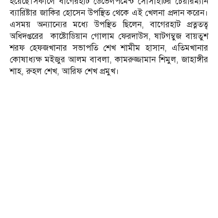
হয়েছে।সকালে বাগেরহাট ডেভেলপমেন্ট সোসাইটির চেয়ারম্যান
ব্যারিষ্টার জাকির হোসেন উপস্থিত থেকে এই খেলনা প্রদান করেন।
এসময় অন্যান্যের মধ্যে উপস্থিত ছিলেন, বাগেরহাট প্রত্নতত্ব
অধিদপ্তরের কাষ্টোডিয়ান গোলাম ফেরদাউস, ষাটগম্বুজ বায়তুশ
শরফ হেফজখানার সভাপতি শেখ শামীম হাসান, এতিমখানার
কোষাধ্যক্ষ মইজুর আলম বাবলা, কামরুজ্জামান শিমুল, জাহাঙ্গীর
শাহ, রুহল শেখ, আরিফ শেখ প্রমুখ।