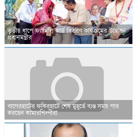
তৃতীয় ধাপে ফ্যামিলি কার্ড বিতরণ কার্যক্রমের উদ্বোধন
প্রধানমন্ত্রীর
বাগেরহাটের ফকিরহাটে শেষ মুহূর্তে ব্যস্ত সময় পার
করছেন কামারশিল্পীরা