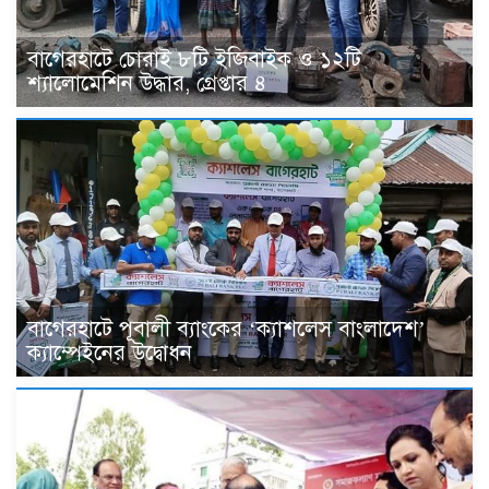
বাগেরহাটে চোরাই ৮টি ইজিবাইক ও ১২টি
শ্যালোমেশিন উদ্ধার, গ্রেপ্তার ৪
বাগেরহাটে পূবালী ব্যাংকের ‘ক্যাশলেস বাংলাদেশ’
ক্যাম্পেইনের উদ্বোধন