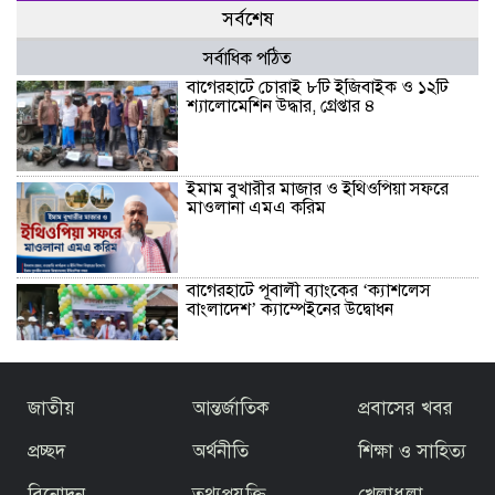
সর্বশেষ
সর্বাধিক পঠিত
বাগেরহাটে চোরাই ৮টি ইজিবাইক ও ১২টি
শ্যালোমেশিন উদ্ধার, গ্রেপ্তার ৪
ইমাম বুখারীর মাজার ও ইথিওপিয়া সফরে
মাওলানা এমএ করিম
বাগেরহাটে পূবালী ব্যাংকের ‘ক্যাশলেস
বাংলাদেশ’ ক্যাম্পেইনের উদ্বোধন
বাজেটকে সময়োপযোগী ও জনকল্যাণমুখী
জাতীয়
আন্তর্জাতিক
প্রবাসের খবর
আখ্যা দিলেন মাওলানা এম.এ. করিম ইবনে
মছব্বির
প্রচ্ছদ
অর্থনীতি
শিক্ষা ও সাহিত্য
বিনোদন
তথ্যপ্রযুক্তি
খেলাধুলা
তৃতীয় ধাপে ফ্যামিলি কার্ড বিতরণ কার্যক্রমের