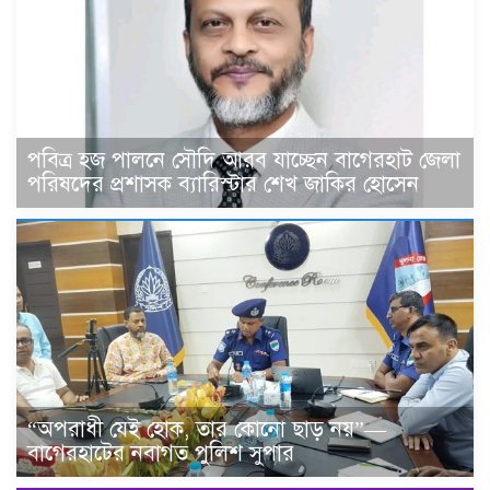
পবিত্র হজ পালনে সৌদি আরব যাচ্ছেন বাগেরহাট জেলা
পরিষদের প্রশাসক ব্যারিস্টার শেখ জাকির হোসেন
“অপরাধী যেই হোক, তার কোনো ছাড় নয়”—
বাগেরহাটের নবাগত পুলিশ সুপার