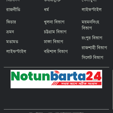
উদ্বোধন প্রধানমন্ত্রীর
রাজনীতি
ধর্ম
লাইফস্টাইল
ফিচার
খুলনা বিভাগ
ময়মনসিংহ
জিয়ার স্বাধীনতার ঘোষণার অভয়মন্ত্রে যুদ্ধে
ঝাঁপিয়ে পড়ে মানুষ
বিভাগ
ভ্রমন
চট্টগ্রাম বিভাগ
রংপুর বিভাগ
মতামত
ঢাকা বিভাগ
বাগেরহাটের ফকিরহাটে শেষ মুহূর্তে ব্যস্ত সময়
রাজশাহী বিভাগ
পার করছেন কামারশিল্পীরা
লাইফস্টাইল
বরিশাল বিভাগ
সিলেট বিভাগ
দেশবাসীকে প্রধানমন্ত্রীর ঈদুল আজহার
শুভেচ্ছা
পবিত্র হজ পালনে সৌদি আরব যাচ্ছেন
বাগেরহাট জেলা পরিষদের প্রশাসক ব্যারিস্টার
শেখ জাকির হোসেন