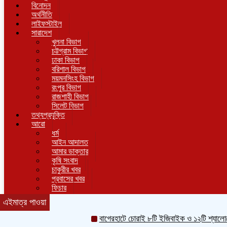
বিনোদন
অর্থনীতি
লাইফস্টাইল
সারাদেশ
খুলনা বিভাগ
চট্টগ্রাম বিভাগ
ঢাকা বিভাগ
বরিশাল বিভাগ
ময়মনসিংহ বিভাগ
রংপুর বিভাগ
রাজশাহী বিভাগ
সিলেট বিভাগ
তথ্যপ্রযুক্তি
আরো
ধর্ম
আইন আদালত
আমার ডাক্তার
কৃষি সংবাদ
চাকুরীর খবর
প্রবাসের খবর
ফিচার
ভ্রমন
এইমাত্র পাওয়া
শিক্ষা ও সাহিত্য
মতামত
বাগেরহাটে চোরাই ৮টি ইজিবাইক ও ১২টি শ্যালোমেশিন উদ