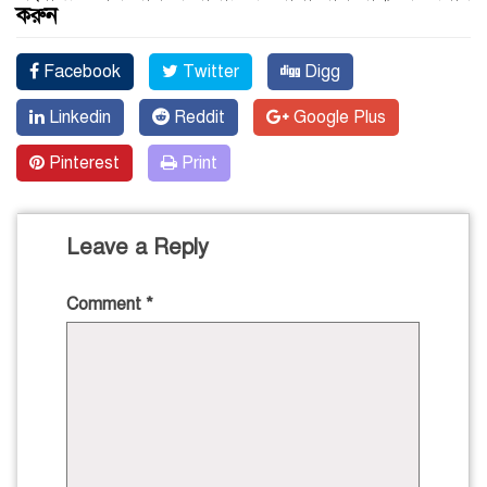
করুন
Facebook
Twitter
Digg
Linkedin
Reddit
Google Plus
Pinterest
Print
Leave a Reply
Comment
*