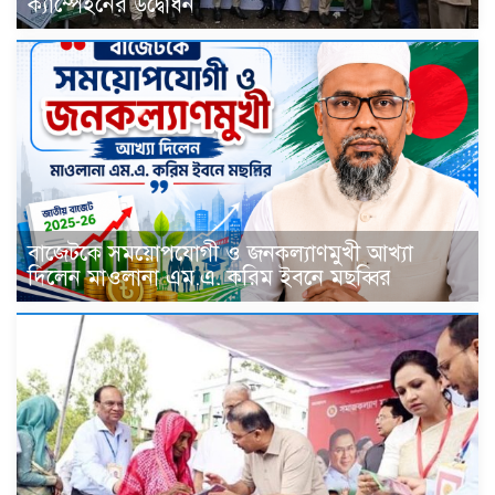
ক্যাম্পেইনের উদ্বোধন
বাজেটকে সময়োপযোগী ও জনকল্যাণমুখী আখ্যা
দিলেন মাওলানা এম.এ. করিম ইবনে মছব্বির