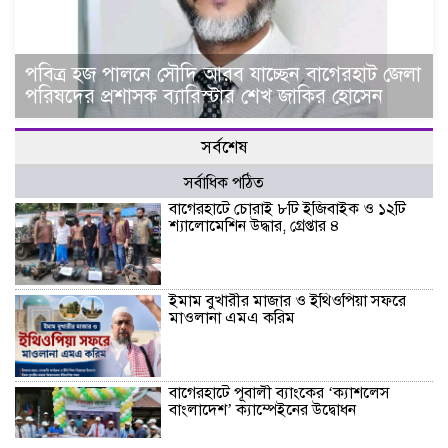
পবিত্র হজ পালনে সৌদি আরব যাচ্ছেন বাগেরহাট জেলা
পরিষদের প্রশাসক ব্যারিস্টার শেখ জাকির হোসেন
সর্বশেষ
সর্বাধিক পঠিত
বাগেরহাটে চোরাই ৮টি ইজিবাইক ও ১২টি
শ্যালোমেশিন উদ্ধার, গ্রেপ্তার ৪
ইমাম বুখারীর মাজার ও ইথিওপিয়া সফরে
মাওলানা এমএ করিম
বাগেরহাটে পূবালী ব্যাংকের ‘ক্যাশলেস
বাংলাদেশ’ ক্যাম্পেইনের উদ্বোধন