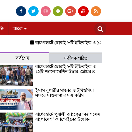
ক্তি
আরো
বাগেরহাটে চোরাই ৮টি ইজিবাইক ও ১২টি শ্যালোমেশিন উদ্ধার, গ্রে
সর্বশেষ
সর্বাধিক পঠিত
বাগেরহাটে চোরাই ৮টি ইজিবাইক ও
১২টি শ্যালোমেশিন উদ্ধার, গ্রেপ্তার ৪
ইমাম বুখারীর মাজার ও ইথিওপিয়া
সফরে মাওলানা এমএ করিম
বাগেরহাটে পূবালী ব্যাংকের ‘ক্যাশলেস
বাংলাদেশ’ ক্যাম্পেইনের উদ্বোধন