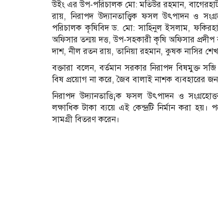
উইং এর উপ-পরিচালক মো: মতিউর রহমান, বাগেরহাট জেলা
রায়, নিরাপদ উদ্যানতাত্ত্বিক ফসল উৎপাদন ও সংগ্রহ
পরিচালক কৃষিবিদ ড. মো: সাহিনুল ইসলাম, ফকিরহাট উ
অফিসার তন্ময় দত্ত, উপ-সহকারী কৃষি অফিসার প্রদীপ
দাশ, নীল রতন রায়, তানিয়া রহমান, কুষক নাসির শেখ 
বক্তারা বলেন, বর্তমান সরকার নিরাপদ বিষমুক্ত সব্জ
বিষ প্রয়োগ না করে, জৈব বালাই নাশক ব্যবহারের জ
নিরাপদ উদ্যানতাত্তি¡ক ফসল উৎপাদন ও সংগ্রহোত্ত
লক্ষাধিক টাকা ব্যয়ে এই কেন্দ্রটি নির্মান করা হয়।
সামগ্রী বিতরণ করেন।