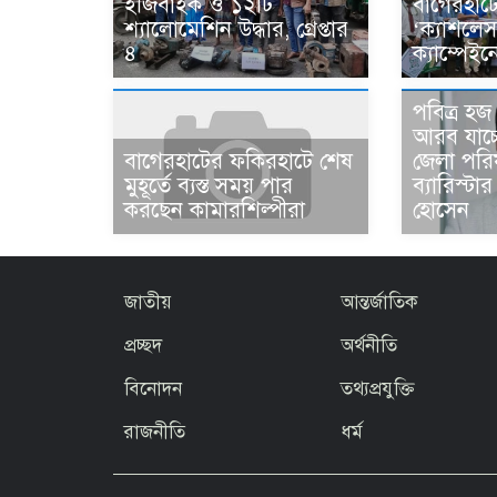
ইজিবাইক ও ১২টি
বাগেরহাটে
শ্যালোমেশিন উদ্ধার, গ্রেপ্তার
‘ক্যাশলে
৪
ক্যাম্পেইন
পবিত্র হ
আরব যাচ্
জেলা পরি
বাগেরহাটের ফকিরহাটে শেষ
ব্যারিস্ট
মুহূর্তে ব্যস্ত সময় পার
হোসেন
করছেন কামারশিল্পীরা
জাতীয়
আন্তর্জাতিক
প্রচ্ছদ
অর্থনীতি
বিনোদন
তথ্যপ্রযুক্তি
রাজনীতি
ধর্ম