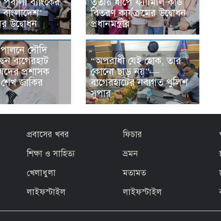
 পূবালী ব্যাংকের
তৃতীয় ধাপে ফ্যামিলি কার্ড
স বাংলাদেশ’
বিতরণ কার্যক্রমের উদ্বোধন
ের উদ্বোধন
প্রধানমন্ত্রীর
জ পালনে সৌদি
“অপরাধী যেই হোক, তার
ছেন বাগেরহাট
কোনো ছাড় নয়”—
ষদের প্রশাসক
বাগেরহাটের নবাগত পুলিশ
ার শেখ জাকির
সুপার
প্রবাসের খবর
ফিচার
শিক্ষা ও সাহিত্য
ভ্রমন
খেলাধুলা
মতামত
লাইফস্টাইল
লাইফস্টাইল