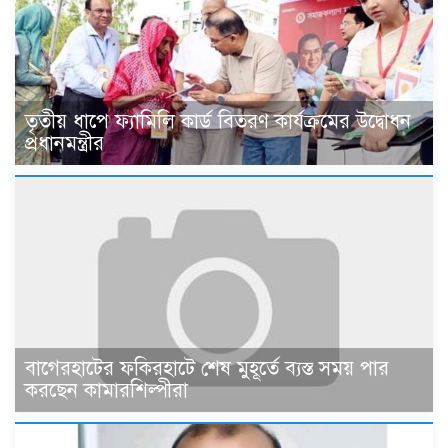
তৃতীয় ধাপে ফ্যামিলি কার্ড বিতরণ কার্যক্রমের উদ্বোধন
প্রধানমন্ত্রীর
বাগেরহাটের ফকিরহাটে শেষ মুহূর্তে ব্যস্ত সময় পার
করছেন কামারশিল্পীরা