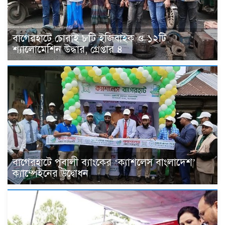
বাগেরহাটে চোরাই ৮টি ইজিবাইক ও ১২টি
শ্যালোমেশিন উদ্ধার, গ্রেপ্তার ৪
বাগেরহাটে পূবালী ব্যাংকের ‘ক্যাশলেস বাংলাদেশ’
ক্যাম্পেইনের উদ্বোধন