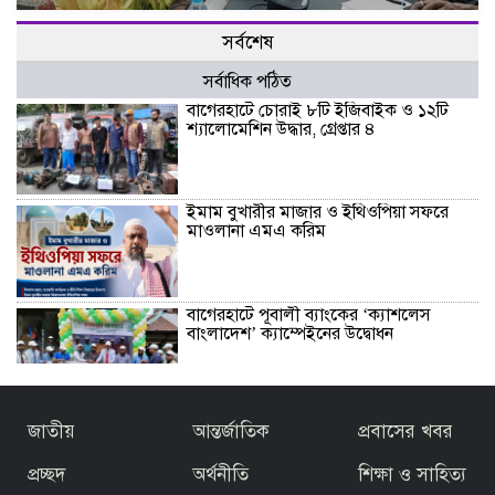
সর্বশেষ
সর্বাধিক পঠিত
বাগেরহাটে চোরাই ৮টি ইজিবাইক ও ১২টি
শ্যালোমেশিন উদ্ধার, গ্রেপ্তার ৪
ইমাম বুখারীর মাজার ও ইথিওপিয়া সফরে
মাওলানা এমএ করিম
বাগেরহাটে পূবালী ব্যাংকের ‘ক্যাশলেস
বাংলাদেশ’ ক্যাম্পেইনের উদ্বোধন
বাজেটকে সময়োপযোগী ও জনকল্যাণমুখী
জাতীয়
আন্তর্জাতিক
প্রবাসের খবর
আখ্যা দিলেন মাওলানা এম.এ. করিম ইবনে
মছব্বির
প্রচ্ছদ
অর্থনীতি
শিক্ষা ও সাহিত্য