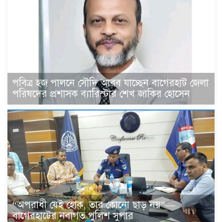
পবিত্র হজ পালনে সৌদি আরব যাচ্ছেন বাগেরহাট জেলা
পরিষদের প্রশাসক ব্যারিস্টার শেখ জাকির হোসেন
“অপরাধী যেই হোক, তার কোনো ছাড় নয়”—
বাগেরহাটের নবাগত পুলিশ সুপার