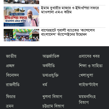
ইমাম বুখারীর মাজার ও ইথিওপিয়া সফরে
মাওলানা এমএ করিম
বাগেরহাটে পূবালী ব্যাংকের ‘ক্যাশলেস
বাংলাদেশ’ ক্যাম্পেইনের উদ্বোধন
বাজেটকে সময়োপযোগী ও জনকল্যাণমুখী
জাতীয়
আন্তর্জাতিক
প্রবাসের খবর
আখ্যা দিলেন মাওলানা এম.এ. করিম ইবনে
মছব্বির
প্রচ্ছদ
অর্থনীতি
শিক্ষা ও সাহিত্য
বিনোদন
তথ্যপ্রযুক্তি
খেলাধুলা
তৃতীয় ধাপে ফ্যামিলি কার্ড বিতরণ কার্যক্রমের
উদ্বোধন প্রধানমন্ত্রীর
রাজনীতি
ধর্ম
লাইফস্টাইল
ফিচার
খুলনা বিভাগ
ময়মনসিংহ
জিয়ার স্বাধীনতার ঘোষণার অভয়মন্ত্রে যুদ্ধে
ঝাঁপিয়ে পড়ে মানুষ
বিভাগ
ভ্রমন
চট্টগ্রাম বিভাগ