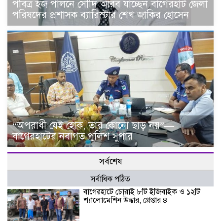
পবিত্র হজ পালনে সৌদি আরব যাচ্ছেন বাগেরহাট জেলা
পরিষদের প্রশাসক ব্যারিস্টার শেখ জাকির হোসেন
“অপরাধী যেই হোক, তার কোনো ছাড় নয়”—
বাগেরহাটের নবাগত পুলিশ সুপার
সর্বশেষ
সর্বাধিক পঠিত
বাগেরহাটে চোরাই ৮টি ইজিবাইক ও ১২টি
শ্যালোমেশিন উদ্ধার, গ্রেপ্তার ৪