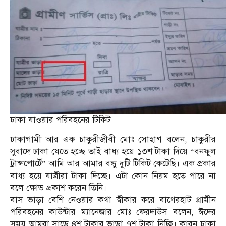
ঢাকা যাওয়ার পরিবহনের টিকিট
ঢাকাগামী আর এক চাকুরীজীবী মোঃ সোহাগ বলেন, চাকুরীর
সুবাদে ঢাকা যেতে হচ্ছে তাই বাধ্য হয়ে ১৩শ টাকা দিয়ে “বনফুল
ট্রান্সপোর্টে” আমি আর আমার বন্ধু দুটি টিকিট কেটেছি। এক প্রকার
বাধ্য হয়ে যাত্রীরা টাকা দিচ্ছে। এটা কোন নিয়ম হতে পারে না
বলে ক্ষোভ প্রকাশ করেন তিনি।
বাস ভাড়া বেশি নেওয়ার কথা স্বীকার করে বাগেরহাট গ্রামীন
পরিবহনের কাউন্টার ম্যানেজার মোঃ ফেরদাউস বলেন, ঈদের
সময় আমরা সাড়ে ৪শ টাকার ভাড়া ৭শ টাকা নিচ্ছি। কারন ঢাকা