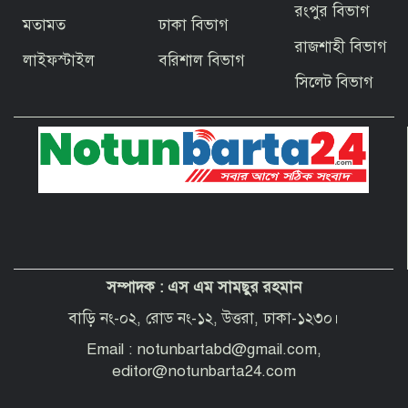
রংপুর বিভাগ
মতামত
ঢাকা বিভাগ
বাগেরহাটের ফকিরহাটে শেষ মুহূর্তে ব্যস্ত সময়
রাজশাহী বিভাগ
পার করছেন কামারশিল্পীরা
লাইফস্টাইল
বরিশাল বিভাগ
সিলেট বিভাগ
দেশবাসীকে প্রধানমন্ত্রীর ঈদুল আজহার
শুভেচ্ছা
পবিত্র হজ পালনে সৌদি আরব যাচ্ছেন
বাগেরহাট জেলা পরিষদের প্রশাসক ব্যারিস্টার
শেখ জাকির হোসেন
সম্পাদক :
এস এম সামছুর রহমান
“অপরাধী যেই হোক, তার কোনো ছাড় নয়”—
বাগেরহাটের নবাগত পুলিশ সুপার
বাড়ি নং-০২, রোড নং-১২, উত্তরা, ঢাকা-১২৩০।
Email : notunbartabd@gmail.com,
editor@notunbarta24.com