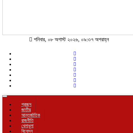
শনিবার, ০৮ অগাস্ট ২০২৬, ০৯:৩৭ অপরাহ্ন
Toggle
navigation
প্রচ্ছদ
জাতীয়
আন্তর্জাতিক
রাজনীতি
খেলাধুলা
বিনোদন