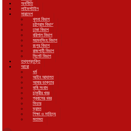
অর্থনীতি
লাইফস্টাইল
সারাদেশ
খুলনা বিভাগ
চট্টগ্রাম বিভাগ
ঢাকা বিভাগ
বরিশাল বিভাগ
ময়মনসিংহ বিভাগ
রংপুর বিভাগ
রাজশাহী বিভাগ
সিলেট বিভাগ
তথ্যপ্রযুক্তি
আরো
ধর্ম
আইন আদালত
আমার ডাক্তার
কৃষি সংবাদ
চাকুরীর খবর
প্রবাসের খবর
ফিচার
ভ্রমন
শিক্ষা ও সাহিত্য
মতামত