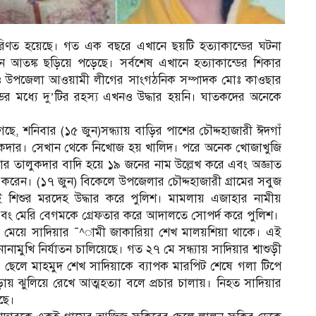
পরিণত হয়েছে। গত এক বছরে এখানে ছয়টি হত্যাকান্ডের ঘটনা
ন আতঙ্ক ছড়িয়ে পড়েছে। সর্বশেষ এখানে হত্যাকান্ডের শিকার
ক্ষ ও উপজেলা আওয়ামী লীগের সাংগঠনিক সম্পাদক মোঃ কাওছার
ডের মধ্যে দু’টির রহস্য এখনও উদ্ধার হয়নি। ঘাতকদের অনেকে
ছে, শনিবার (১৫ জুন)সন্ধ্যায় বাড়ির পাশের চৌদ্দহাজারী ঈদগাঁ
ুকদার। সেখান থেকে নিখোজ হয় খালিদ। পরে অনেক খোজাখুজি
ার তালুকদার বাদি হয়ে ১৯ জনের নাম উল্লেখ করে এবং অজ্ঞাত
েন। (১৭ জুন) বিকেলে উপজেলার চৌদ্দহাজারী গ্রামের সবুজ
ই শিশুর মরদেহ উদ্ধার করে পুলিশ। মামলায় এজাহার নামীয়
 এবং মেরি বেগমকে গ্রেফতার করে আদালতে সোপর্দ করে পুলিশ।
র মেয়ে সাদিয়ার ¯^ামী জাকারিয়া শেখ মালয়শিয়া থাকে। এই
ামুখি নির্যাতন চালিয়েছে। গত ২৭ মে সন্ধ্যায় সাদিয়ার শ্বাশুড়ী
ের ছেলে মাহমুদ শেখ সাদিয়াকে ব্যাপক মারপিট শেষে গলা টিপে
য় ঝুলিয়ে রেখে আত্মহত্যা বলে প্রচার চালায়। নিহত সাদিয়ার
ছে।