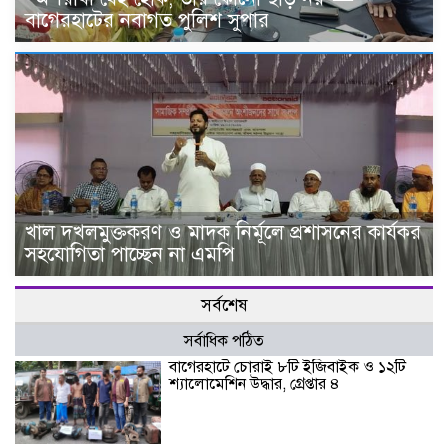
বাগেরহাটের নবাগত পুলিশ সুপার
খাল দখলমুক্তকরণ ও মাদক নির্মূলে প্রশাসনের কার্যকর
সহযোগিতা পাচ্ছেন না এমপি
সর্বশেষ
সর্বাধিক পঠিত
বাগেরহাটে চোরাই ৮টি ইজিবাইক ও ১২টি
শ্যালোমেশিন উদ্ধার, গ্রেপ্তার ৪