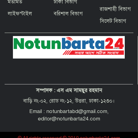
মতামত
ঢাকা বিভাগ
বাগেরহাটের ফকিরহাটে শেষ মুহূর্তে ব্যস্ত সময়
রাজশাহী বিভাগ
পার করছেন কামারশিল্পীরা
লাইফস্টাইল
বরিশাল বিভাগ
সিলেট বিভাগ
দেশবাসীকে প্রধানমন্ত্রীর ঈদুল আজহার
শুভেচ্ছা
পবিত্র হজ পালনে সৌদি আরব যাচ্ছেন
বাগেরহাট জেলা পরিষদের প্রশাসক ব্যারিস্টার
শেখ জাকির হোসেন
সম্পাদক :
এস এম সামছুর রহমান
“অপরাধী যেই হোক, তার কোনো ছাড় নয়”—
বাগেরহাটের নবাগত পুলিশ সুপার
বাড়ি নং-০২, রোড নং-১২, উত্তরা, ঢাকা-১২৩০।
Email : notunbartabd@gmail.com,
editor@notunbarta24.com