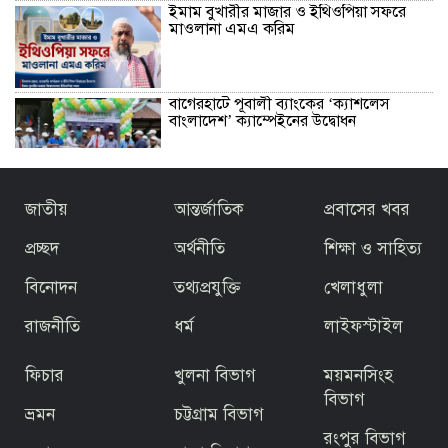
ইমাম বুখারীর মাজার ও ইথিওপিয়া সফরে
মাওলানা এমএ করিম
বাগেরহাটে পূবালী ব্যাংকের ‘ক্যাশলেস
বাংলাদেশ’ ক্যাম্পেইনের উদ্বোধন
বাজেটকে সময়োপযোগী ও জনকল্যাণমুখী
জাতীয়
আন্তর্জাতিক
প্রবাসের খবর
আখ্যা দিলেন মাওলানা এম.এ. করিম ইবনে
মছব্বির
প্রচ্ছদ
অর্থনীতি
শিক্ষা ও সাহিত্য
বিনোদন
তথ্যপ্রযুক্তি
খেলাধুলা
তৃতীয় ধাপে ফ্যামিলি কার্ড বিতরণ কার্যক্রমের
উদ্বোধন প্রধানমন্ত্রীর
রাজনীতি
ধর্ম
লাইফস্টাইল
ফিচার
খুলনা বিভাগ
ময়মনসিংহ
জিয়ার স্বাধীনতার ঘোষণার অভয়মন্ত্রে যুদ্ধে
ঝাঁপিয়ে পড়ে মানুষ
বিভাগ
ভ্রমন
চট্টগ্রাম বিভাগ
রংপুর বিভাগ