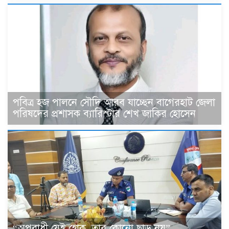
পবিত্র হজ পালনে সৌদি আরব যাচ্ছেন বাগেরহাট জেলা
পরিষদের প্রশাসক ব্যারিস্টার শেখ জাকির হোসেন
“অপরাধী যেই হোক, তার কোনো ছাড় নয়”—