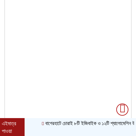
এইমাত্র
বাগেরহাটে চোরাই ৮টি ইজিবাইক ও ১২টি শ্যালোমেশিন উদ্ধার, গ্
পাওয়া