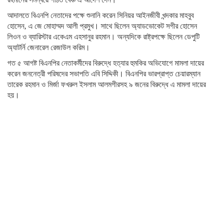
আদালতে বিএনপি নেতাদের পক্ষে শুনানি করেন সিনিয়র আইনজীবী খন্দকার মাহবুব
হোসেন, এ জে মোহাম্মদ আলী প্রমুখ। সাথে ছিলেন অ্যাডভোকেট সগীর হোসেন
লিওন ও ব্যারিস্টার একেএম এহসানুর রহমান। অন্যদিকে রাষ্ট্রপক্ষে ছিলেন ডেপুটি
অ্যাটর্নি জেনারেল রেজাউল করিম।
গত ৫ আগষ্ট বিএনপির নেতাকর্মীদের বিরুদ্ধে হত্যার হুমকির অভিযোগে মামলা দায়ের
করেন জননেত্রী পরিষদের সভাপতি এবি সিদ্দিকী। বিএনপির ভারপ্রাপ্ত চেয়ারম্যান
তারেক রহমান ও মির্জা ফখরুল ইসলাম আলমগীরসহ ৯ জনের বিরুদ্ধে এ মামলা দায়ের
হয়।