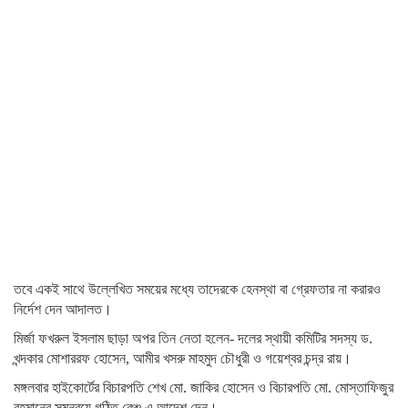
তবে একই সাথে উল্লেখিত সময়ের মধ্যে তাদেরকে হেনস্থা বা গ্রেফতার না করারও
নির্দেশ দেন আদালত।
মির্জা ফখরুল ইসলাম ছাড়া অপর তিন নেতা হলেন- দলের স্থায়ী কমিটির সদস্য ড.
খন্দকার মোশাররফ হোসেন, আমীর খসরু মাহমুদ চৌধুরী ও গয়েশ্বর চন্দ্র রায়।
মঙ্গলবার হাইকোর্টের বিচারপতি শেখ মো. জাকির হোসেন ও বিচারপতি মো. মোস্তাফিজুর
রহমানের সমন্বয়ে গঠিত বেঞ্চ এ আদেশ দেন।