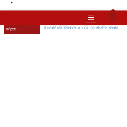
Toggle
navigation
বাগেরহাটে চোরাই ৮টি ইজিবাইক ও ১২টি শ্যালোমেশিন উদ্ধার, গ্রেপ্তার ৪
সর্বশেষ