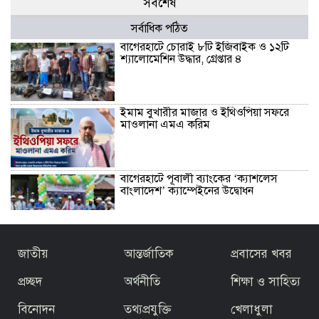
সর্বশেষ
সর্বাধিক পঠিত
বাগেরহাটে চোরাই ৮টি ইজিবাইক ও ১২টি
শ্যালোমেশিন উদ্ধার, গ্রেপ্তার ৪
ইমাম বুখারীর মাজার ও ইথিওপিয়া সফরে
মাওলানা এমএ করিম
বাগেরহাটে পূবালী ব্যাংকের ‘ক্যাশলেস
বাংলাদেশ’ ক্যাম্পেইনের উদ্বোধন
বাজেটকে সময়োপযোগী ও জনকল্যাণমুখী
জাতীয়
আন্তর্জাতিক
প্রবাসের খবর
আখ্যা দিলেন মাওলানা এম.এ. করিম ইবনে
মছব্বির
প্রচ্ছদ
অর্থনীতি
শিক্ষা ও সাহিত্য
বিনোদন
তথ্যপ্রযুক্তি
খেলাধুলা
তৃতীয় ধাপে ফ্যামিলি কার্ড বিতরণ কার্যক্রমের