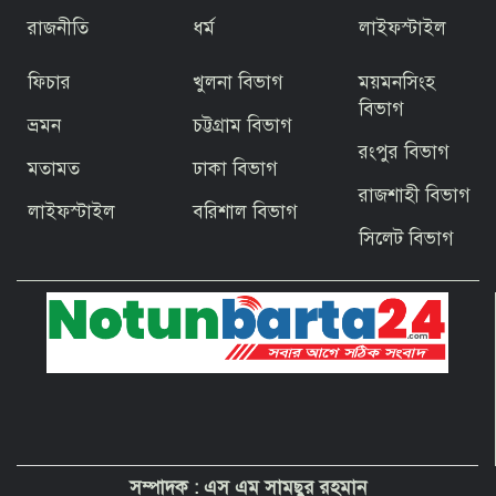
উদ্বোধন প্রধানমন্ত্রীর
রাজনীতি
ধর্ম
লাইফস্টাইল
ফিচার
খুলনা বিভাগ
ময়মনসিংহ
জিয়ার স্বাধীনতার ঘোষণার অভয়মন্ত্রে যুদ্ধে
ঝাঁপিয়ে পড়ে মানুষ
বিভাগ
ভ্রমন
চট্টগ্রাম বিভাগ
রংপুর বিভাগ
মতামত
ঢাকা বিভাগ
বাগেরহাটের ফকিরহাটে শেষ মুহূর্তে ব্যস্ত সময়
রাজশাহী বিভাগ
পার করছেন কামারশিল্পীরা
লাইফস্টাইল
বরিশাল বিভাগ
সিলেট বিভাগ
দেশবাসীকে প্রধানমন্ত্রীর ঈদুল আজহার
শুভেচ্ছা
পবিত্র হজ পালনে সৌদি আরব যাচ্ছেন
বাগেরহাট জেলা পরিষদের প্রশাসক ব্যারিস্টার
শেখ জাকির হোসেন
সম্পাদক :
এস এম সামছুর রহমান
“অপরাধী যেই হোক, তার কোনো ছাড় নয়”—