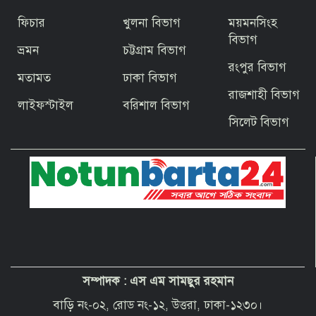
ফিচার
খুলনা বিভাগ
ময়মনসিংহ
জিয়ার স্বাধীনতার ঘোষণার অভয়মন্ত্রে যুদ্ধে
ঝাঁপিয়ে পড়ে মানুষ
বিভাগ
ভ্রমন
চট্টগ্রাম বিভাগ
রংপুর বিভাগ
মতামত
ঢাকা বিভাগ
বাগেরহাটের ফকিরহাটে শেষ মুহূর্তে ব্যস্ত সময়
রাজশাহী বিভাগ
পার করছেন কামারশিল্পীরা
লাইফস্টাইল
বরিশাল বিভাগ
সিলেট বিভাগ
দেশবাসীকে প্রধানমন্ত্রীর ঈদুল আজহার
শুভেচ্ছা
পবিত্র হজ পালনে সৌদি আরব যাচ্ছেন
বাগেরহাট জেলা পরিষদের প্রশাসক ব্যারিস্টার
শেখ জাকির হোসেন
সম্পাদক :
এস এম সামছুর রহমান
“অপরাধী যেই হোক, তার কোনো ছাড় নয়”—
বাগেরহাটের নবাগত পুলিশ সুপার
বাড়ি নং-০২, রোড নং-১২, উত্তরা, ঢাকা-১২৩০।