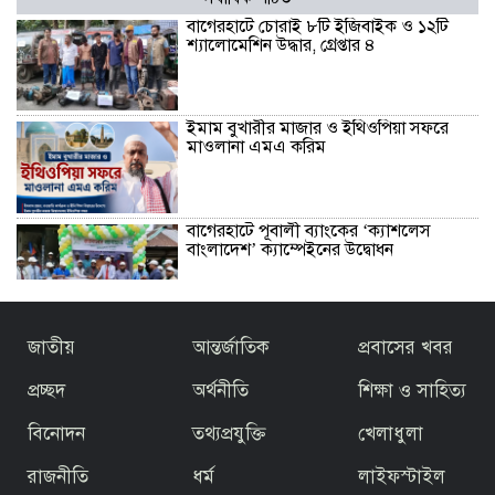
বাগেরহাটে চোরাই ৮টি ইজিবাইক ও ১২টি
শ্যালোমেশিন উদ্ধার, গ্রেপ্তার ৪
ইমাম বুখারীর মাজার ও ইথিওপিয়া সফরে
মাওলানা এমএ করিম
বাগেরহাটে পূবালী ব্যাংকের ‘ক্যাশলেস
বাংলাদেশ’ ক্যাম্পেইনের উদ্বোধন
বাজেটকে সময়োপযোগী ও জনকল্যাণমুখী
জাতীয়
আন্তর্জাতিক
প্রবাসের খবর
আখ্যা দিলেন মাওলানা এম.এ. করিম ইবনে
মছব্বির
প্রচ্ছদ
অর্থনীতি
শিক্ষা ও সাহিত্য
বিনোদন
তথ্যপ্রযুক্তি
খেলাধুলা
তৃতীয় ধাপে ফ্যামিলি কার্ড বিতরণ কার্যক্রমের
উদ্বোধন প্রধানমন্ত্রীর
রাজনীতি
ধর্ম
লাইফস্টাইল